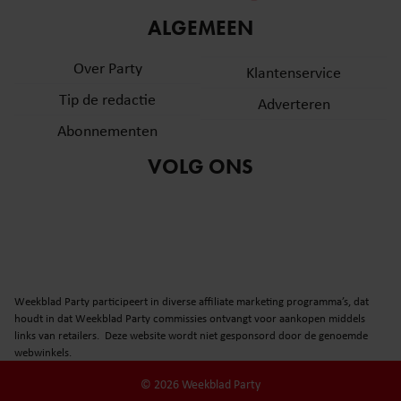
informatie over uw gebruik van onze site met onze
ALGEMEEN
partners voor social media, adverteren en analyse. Deze
partners kunnen deze gegevens combineren met andere
Over Party
Klantenservice
informatie die u aan ze heeft verstrekt of die ze hebben
Tip de redactie
verzameld op basis van uw gebruik van hun services. U
Adverteren
gaat akkoord met onze cookies als u onze website blijft
Abonnementen
gebruiken.
VOLG ONS
Weekblad Party participeert in diverse affiliate marketing programma’s, dat
houdt in dat Weekblad Party commissies ontvangt voor aankopen middels
links van retailers. Deze website wordt niet gesponsord door de genoemde
webwinkels.
© 2026 Weekblad Party