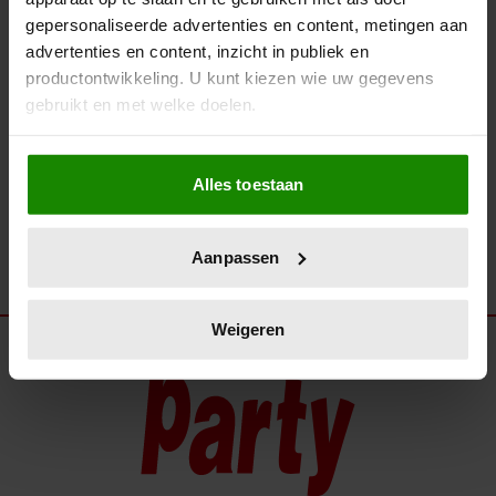
ZIE K3 ZOALS JE ZE NOOIT
gepersonaliseerde advertenties en content, metingen aan
EERDER ZAG – ALS
advertenties en content, inzicht in publiek en
ZEEMEERMINNEN!
productontwikkeling. U kunt kiezen wie uw gegevens
gebruikt en met welke doelen.
Als u het toestaat, willen we ook graag:
Alles toestaan
Informatie verzamelen over uw geografische
locatie, die tot een paar meter nauwkeurig kan zijn
Uw apparaat identificeren door het actief te
Aanpassen
scannen op specifieke eigenschappen (fingerprinting)
Lees meer over hoe uw persoonlijke gegevens worden
verwerkt en stel uw voorkeuren in het
detailgedeelte
in.
Weigeren
U kunt uw toestemming op elk moment wijzigen of
intrekken in de Cookieverklaring.
We gebruiken cookies om content en advertenties te
personaliseren, om functies voor social media te bieden
en om ons websiteverkeer te analyseren. Ook delen we