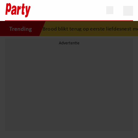
Trending
Xandra Brood blikt terug op eerste liefdesnest me