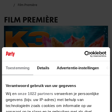
Film Première
FILM PREMIÈRE
Toestemming
Details
Advertentie-instellingen
Ov
Verantwoord gebruik van uw gegevens
Wij en
onze 1022 partners
verwerken je persoonlijke
gegevens (bijv. uw IP-adres) met behulp van
24 januari 2025
technologieën zoals cookies om informatie op uw
apparaat op te slaan en te gebruiken met als doel