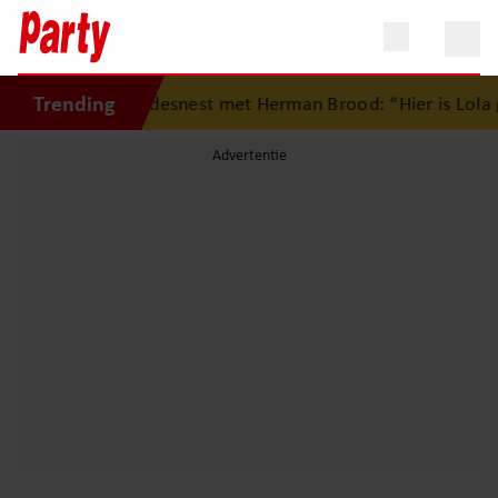
Trending
rug op eerste liefdesnest met Herman Brood: “Hier is Lola 