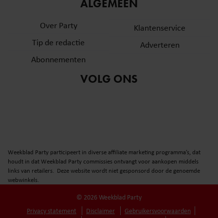
informatie over uw gebruik van onze site met onze
ALGEMEEN
partners voor social media, adverteren en analyse. Deze
Over Party
partners kunnen deze gegevens combineren met andere
Klantenservice
informatie die u aan ze heeft verstrekt of die ze hebben
Tip de redactie
Adverteren
verzameld op basis van uw gebruik van hun services. U
Abonnementen
gaat akkoord met onze cookies als u onze website blijft
gebruiken.
VOLG ONS
Weekblad Party participeert in diverse affiliate marketing programma’s, dat
houdt in dat Weekblad Party commissies ontvangt voor aankopen middels
links van retailers. Deze website wordt niet gesponsord door de genoemde
webwinkels.
© 2026 Weekblad Party
Privacy statement
Disclaimer
Gebruikersvoorwaarden