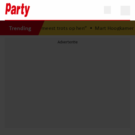
Trending
ren: “Ik ben het meest trots op hen”
•
Mart Hoogkamer ver