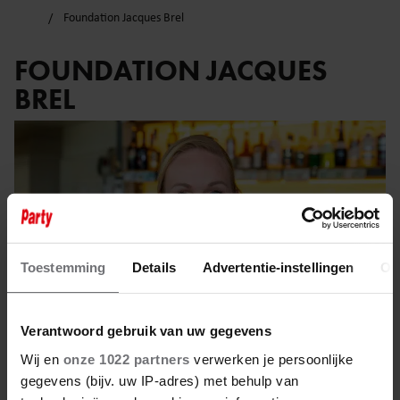
Foundation Jacques Brel
FOUNDATION JACQUES
BREL
Toestemming
Details
Advertentie-instellingen
Ov
Verantwoord gebruik van uw gegevens
Wij en
onze 1022 partners
verwerken je persoonlijke
gegevens (bijv. uw IP-adres) met behulp van