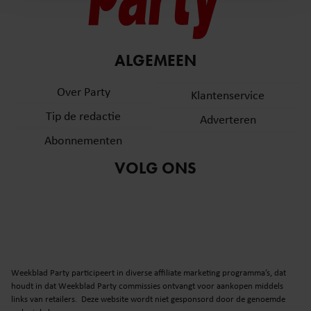
en om ons websiteverkeer te analyseren. Ook delen we
informatie over uw gebruik van onze site met onze
partners voor social media, adverteren en analyse. Deze
ALGEMEEN
partners kunnen deze gegevens combineren met andere
informatie die u aan ze heeft verstrekt of die ze hebben
Over Party
Klantenservice
verzameld op basis van uw gebruik van hun services. U
gaat akkoord met onze cookies als u onze website blijft
Tip de redactie
Adverteren
gebruiken.
Abonnementen
VOLG ONS
Weekblad Party participeert in diverse affiliate marketing programma’s, dat
houdt in dat Weekblad Party commissies ontvangt voor aankopen middels
links van retailers. Deze website wordt niet gesponsord door de genoemde