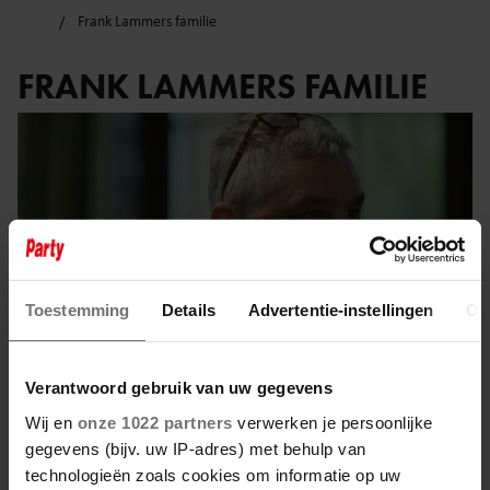
Frank Lammers familie
FRANK LAMMERS FAMILIE
Toestemming
Details
Advertentie-instellingen
Ov
Verantwoord gebruik van uw gegevens
Wij en
onze 1022 partners
verwerken je persoonlijke
gegevens (bijv. uw IP-adres) met behulp van
29 maart 2025
technologieën zoals cookies om informatie op uw