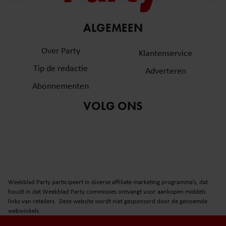
en om ons websiteverkeer te analyseren. Ook delen we
informatie over uw gebruik van onze site met onze
partners voor social media, adverteren en analyse. Deze
ALGEMEEN
partners kunnen deze gegevens combineren met andere
Over Party
informatie die u aan ze heeft verstrekt of die ze hebben
Klantenservice
verzameld op basis van uw gebruik van hun services. U
Tip de redactie
Adverteren
gaat akkoord met onze cookies als u onze website blijft
Abonnementen
gebruiken.
VOLG ONS
Weekblad Party participeert in diverse affiliate marketing programma’s, dat
houdt in dat Weekblad Party commissies ontvangt voor aankopen middels
links van retailers. Deze website wordt niet gesponsord door de genoemde
webwinkels.