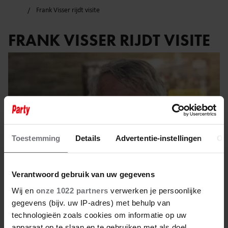
Frank Visser rijdt visite
FRANK VISSER RIJDT VISITE
Toestemming
Details
Advertentie-instellingen
Ov
Verantwoord gebruik van uw gegevens
Wij en
onze 1022 partners
verwerken je persoonlijke
gegevens (bijv. uw IP-adres) met behulp van
17 mei 2025
technologieën zoals cookies om informatie op uw
apparaat op te slaan en te gebruiken met als doel