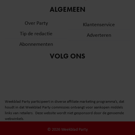
informatie over uw gebruik van onze site met onze
ALGEMEEN
partners voor social media, adverteren en analyse. Deze
partners kunnen deze gegevens combineren met andere
Over Party
Klantenservice
informatie die u aan ze heeft verstrekt of die ze hebben
Tip de redactie
verzameld op basis van uw gebruik van hun services. U
Adverteren
gaat akkoord met onze cookies als u onze website blijft
Abonnementen
gebruiken.
VOLG ONS
Weekblad Party participeert in diverse affiliate marketing programma’s, dat
houdt in dat Weekblad Party commissies ontvangt voor aankopen middels
links van retailers. Deze website wordt niet gesponsord door de genoemde
webwinkels.
© 2026 Weekblad Party