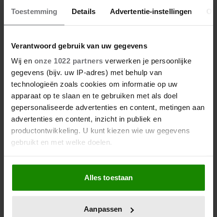
FRITS WESTER: HEPPIE-DE-PEPPIE
Toestemming
Details
Advertentie-instellingen
Ov
Verantwoord gebruik van uw gegevens
Wij en
onze 1022 partners
verwerken je persoonlijke
gegevens (bijv. uw IP-adres) met behulp van
technologieën zoals cookies om informatie op uw
apparaat op te slaan en te gebruiken met als doel
gepersonaliseerde advertenties en content, metingen aan
advertenties en content, inzicht in publiek en
productontwikkeling. U kunt kiezen wie uw gegevens
gebruikt en met welke doelen.
Als u het toestaat, willen we ook graag:
Alles toestaan
Informatie verzamelen over uw geografische
12 november 2022
locatie, die tot een paar meter nauwkeurig kan zijn
Uw apparaat identificeren door het actief te
FRITS WESTER OVER ZIJN
Aanpassen
scannen op specifieke eigenschappen (fingerprinting)