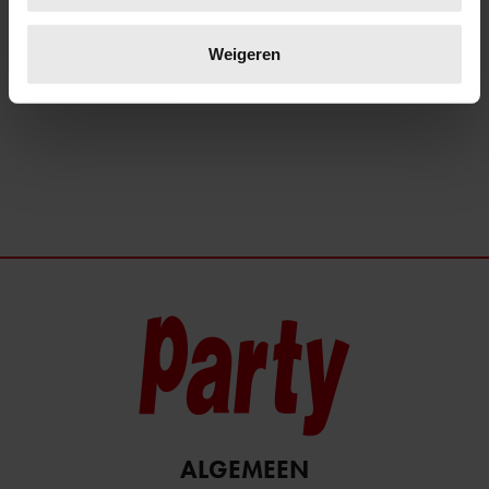
JEUGDLIEFDE: ZE IS PERFECT!
Lees meer over hoe uw persoonlijke gegevens worden
verwerkt en stel uw voorkeuren in het
detailgedeelte
in.
Weigeren
U kunt uw toestemming op elk moment wijzigen of
intrekken in de Cookieverklaring.
We gebruiken cookies om content en advertenties te
personaliseren, om functies voor social media te bieden
en om ons websiteverkeer te analyseren. Ook delen we
informatie over uw gebruik van onze site met onze
partners voor social media, adverteren en analyse. Deze
partners kunnen deze gegevens combineren met andere
informatie die u aan ze heeft verstrekt of die ze hebben
verzameld op basis van uw gebruik van hun services. U
gaat akkoord met onze cookies als u onze website blijft
gebruiken.
ALGEMEEN