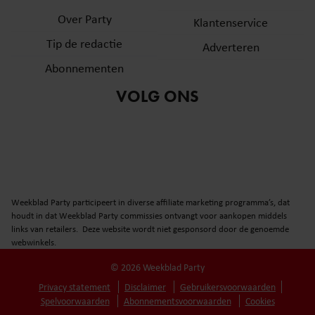
Over Party
Klantenservice
Tip de redactie
Adverteren
Abonnementen
VOLG ONS
Weekblad Party participeert in diverse affiliate marketing programma’s, dat
houdt in dat Weekblad Party commissies ontvangt voor aankopen middels
links van retailers. Deze website wordt niet gesponsord door de genoemde
webwinkels.
© 2026 Weekblad Party
Privacy statement
Disclaimer
Gebruikersvoorwaarden
Spelvoorwaarden
Abonnementsvoorwaarden
Cookies