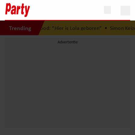
Trending
st met Herman Brood: “Hier is Lola geboren”
•
Simon Keizer