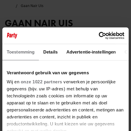
Gaan Nair Uis
GAAN NAIR UIS
Toestemming
Details
Advertentie-instellingen
Ov
Verantwoord gebruik van uw gegevens
Wij en
onze 1022 partners
verwerken je persoonlijke
gegevens (bijv. uw IP-adres) met behulp van
technologieën zoals cookies om informatie op uw
apparaat op te slaan en te gebruiken met als doel
gepersonaliseerde advertenties en content, metingen aan
advertenties en content, inzicht in publiek en
28 mei 2023
productontwikkeling. U kunt kiezen wie uw gegevens
gebruikt en met welke doelen.