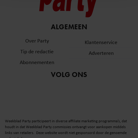
en om ons websiteverkeer te analyseren. Ook delen we
informatie over uw gebruik van onze site met onze
partners voor social media, adverteren en analyse. Deze
ALGEMEEN
partners kunnen deze gegevens combineren met andere
informatie die u aan ze heeft verstrekt of die ze hebben
Over Party
Klantenservice
verzameld op basis van uw gebruik van hun services. U
gaat akkoord met onze cookies als u onze website blijft
Tip de redactie
Adverteren
gebruiken.
Abonnementen
VOLG ONS
Weekblad Party participeert in diverse affiliate marketing programma’s, dat
houdt in dat Weekblad Party commissies ontvangt voor aankopen middels
links van retailers. Deze website wordt niet gesponsord door de genoemde