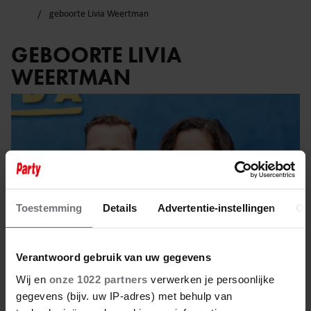
geboorte Livia Weertman
GEBOORTE LIVIA
WEERTMAN
Toestemming
Details
Advertentie-instellingen
Ov
Verantwoord gebruik van uw gegevens
Wij en
onze 1022 partners
verwerken je persoonlijke
gegevens (bijv. uw IP-adres) met behulp van