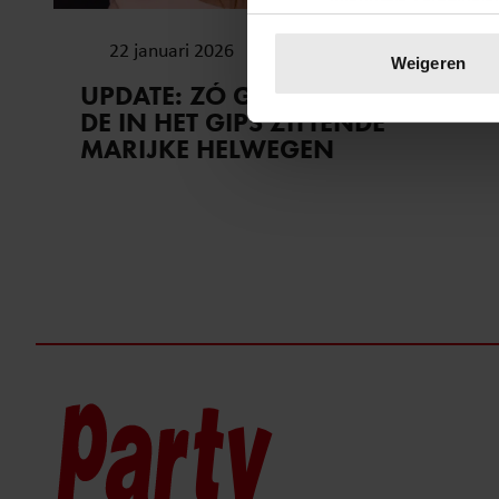
Uw apparaat identific
22 januari 2026
Lees meer over hoe uw perso
Weigeren
toestemming op elk moment wi
UPDATE: ZÓ GAAT HET NU MET
DE IN HET GIPS ZITTENDE
We gebruiken cookies om cont
MARIJKE HELWEGEN
websiteverkeer te analyseren
media, adverteren en analys
verstrekt of die ze hebben v
onze website blijft gebruiken.