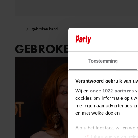
gebroken hand
GEBROKEN HAND
Toestemming
Verantwoord gebruik van u
Wij en
onze 1022 partners
v
cookies om informatie op uw 
metingen aan advertenties en
en met welke doelen.
Als u het toestaat, willen we
Informatie verzamelen