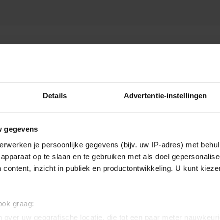
Details
Advertentie-instellingen
w gegevens
erwerken je persoonlijke gegevens (bijv. uw IP-adres) met behul
apparaat op te slaan en te gebruiken met als doel gepersonalise
 content, inzicht in publiek en productontwikkeling. U kunt kiez
 ook graag:
 over uw geografische locatie, die tot een paar meter nauwkeuri