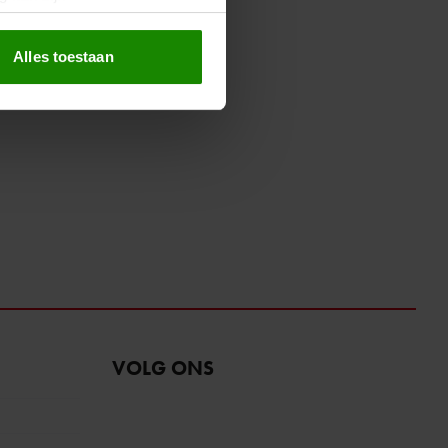
erprinting)
t
detailgedeelte
in. U kunt uw
Alles toestaan
 media te bieden en om ons
ze partners voor social
nformatie die u aan ze heeft
oord met onze cookies als u
VOLG ONS