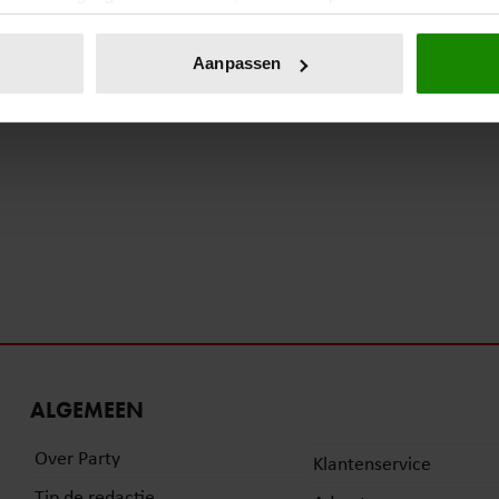
eren door het actief te scannen op specifieke eigenschappen (fing
onlijke gegevens worden verwerkt en stel uw voorkeuren in he
Aanpassen
jzigen of intrekken in de Cookieverklaring.
ent en advertenties te personaliseren, om functies voor social
. Ook delen we informatie over uw gebruik van onze site met on
e. Deze partners kunnen deze gegevens combineren met andere i
erzameld op basis van uw gebruik van hun services. U gaat akk
ALGEMEEN
Over Party
Klantenservice
Tip de redactie