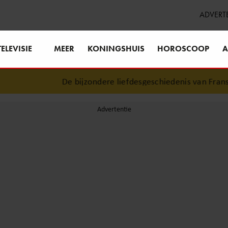
ADVERT
TELEVISIE
MEER
KONINGSHUIS
HOROSCOOP
A
De bijzondere liefdesgeschiedenis van Frans en