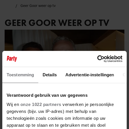
Geer Goor weer op tv
GEER GOOR WEER OP TV
Toestemming
Details
Advertentie-instellingen
Ov
Verantwoord gebruik van uw gegevens
Wij en
onze 1022 partners
verwerken je persoonlijke
gegevens (bijv. uw IP-adres) met behulp van
technologieën zoals cookies om informatie op uw
13 oktober 2023
apparaat op te slaan en te gebruiken met als doel