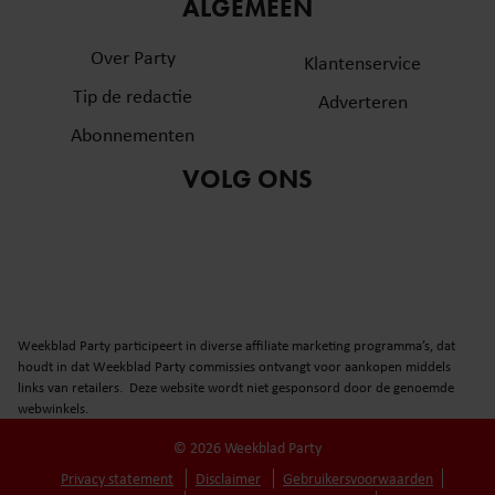
informatie over uw gebruik van onze site met onze
ALGEMEEN
partners voor social media, adverteren en analyse. Deze
Over Party
partners kunnen deze gegevens combineren met andere
Klantenservice
informatie die u aan ze heeft verstrekt of die ze hebben
Tip de redactie
Adverteren
verzameld op basis van uw gebruik van hun services. U
Abonnementen
gaat akkoord met onze cookies als u onze website blijft
gebruiken.
VOLG ONS
Weekblad Party participeert in diverse affiliate marketing programma’s, dat
houdt in dat Weekblad Party commissies ontvangt voor aankopen middels
links van retailers. Deze website wordt niet gesponsord door de genoemde
webwinkels.
© 2026 Weekblad Party
Privacy statement
Disclaimer
Gebruikersvoorwaarden