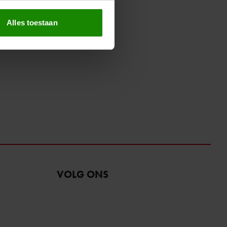
erprinting)
t
detailgedeelte
in. U kunt uw
Alles toestaan
 media te bieden en om ons
ze partners voor social
nformatie die u aan ze heeft
oord met onze cookies als u
VOLG ONS