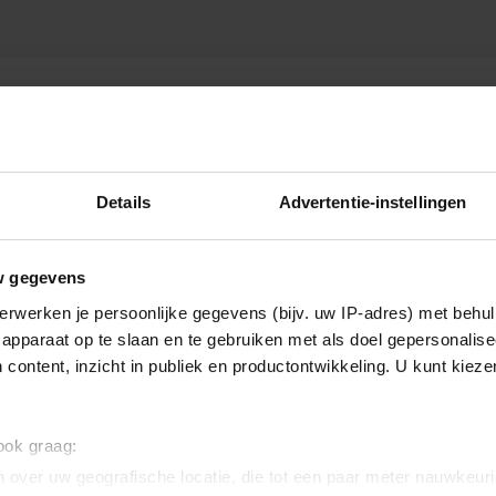
Details
Advertentie-instellingen
w gegevens
erwerken je persoonlijke gegevens (bijv. uw IP-adres) met behul
apparaat op te slaan en te gebruiken met als doel gepersonalise
 content, inzicht in publiek en productontwikkeling. U kunt kiez
 ook graag:
 over uw geografische locatie, die tot een paar meter nauwkeuri