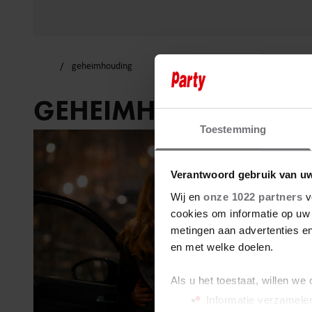
geheimhouding
GEHEIMHOUDING
Toestemming
Verantwoord gebruik van u
Wij en
onze 1022 partners
v
cookies om informatie op uw 
metingen aan advertenties en
en met welke doelen.
Als u het toestaat, willen we
Informatie verzamelen