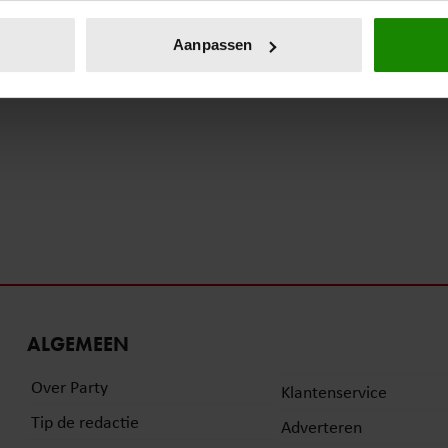
eren door het actief te scannen op specifieke eigenschappen (fing
onlijke gegevens worden verwerkt en stel uw voorkeuren in he
Aanpassen
jzigen of intrekken in de Cookieverklaring.
ent en advertenties te personaliseren, om functies voor social
. Ook delen we informatie over uw gebruik van onze site met on
e. Deze partners kunnen deze gegevens combineren met andere i
erzameld op basis van uw gebruik van hun services. U gaat akk
ALGEMEEN
Over Party
Klantenservice
Tip de redactie
Adverteren