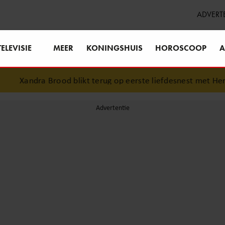
ADVERT
TELEVISIE
MEER
KONINGSHUIS
HOROSCOOP
A
Xandra Brood blikt terug op eerste liefdesnest met Herma