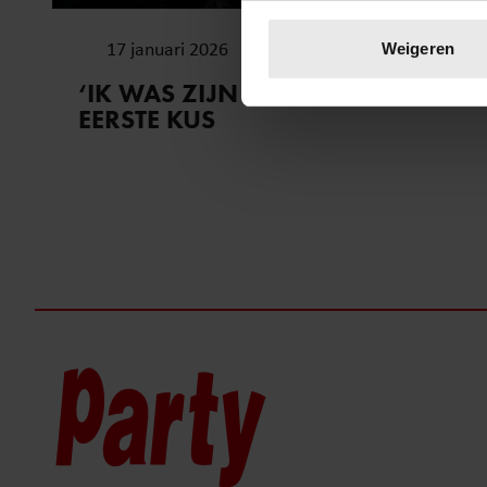
Uw apparaat identific
Lees meer over hoe uw perso
17 januari 2026
Weigeren
toestemming op elk moment wi
‘IK WAS ZIJN GEHEIM’: DE
EERSTE KUS
We gebruiken cookies om cont
websiteverkeer te analyseren
media, adverteren en analys
verstrekt of die ze hebben v
onze website blijft gebruiken.