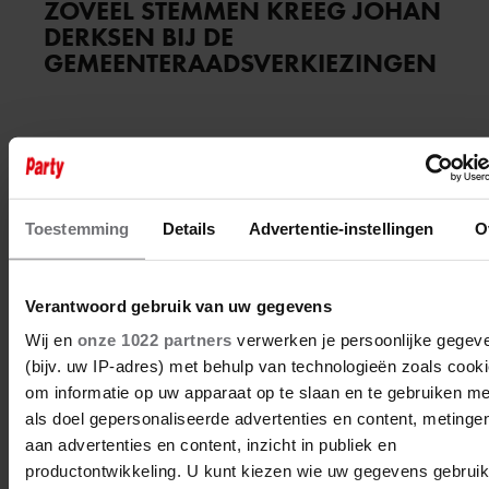
ZOVEEL STEMMEN KREEG JOHAN
DERKSEN BIJ DE
GEMEENTERAADSVERKIEZINGEN
Toestemming
Details
Advertentie-instellingen
O
Verantwoord gebruik van uw gegevens
Wij en
onze 1022 partners
verwerken je persoonlijke gegev
(bijv. uw IP-adres) met behulp van technologieën zoals cook
om informatie op uw apparaat op te slaan en te gebruiken me
als doel gepersonaliseerde advertenties en content, metinge
aan advertenties en content, inzicht in publiek en
productontwikkeling. U kunt kiezen wie uw gegevens gebruik
18 maart 2026