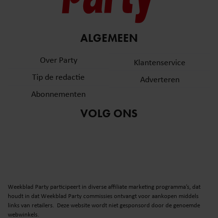
services. U gaat akkoord met onze cookies als u onze websi
blijft gebruiken.
ALGEMEEN
Over Party
Klantenservice
Tip de redactie
Adverteren
Abonnementen
VOLG ONS
Weekblad Party participeert in diverse affiliate marketing programma’s, dat
houdt in dat Weekblad Party commissies ontvangt voor aankopen middels
links van retailers. Deze website wordt niet gesponsord door de genoemde
webwinkels.