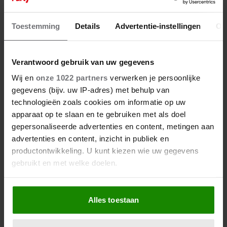
16 juli 2025
DÍT IS DE BESTE VRIEND VAN
Toestemming
Details
Advertentie-instellingen
Ov
CARLO BOSZHARD
Verantwoord gebruik van uw gegevens
Wij en
onze 1022 partners
verwerken je persoonlijke
gegevens (bijv. uw IP-adres) met behulp van
technologieën zoals cookies om informatie op uw
apparaat op te slaan en te gebruiken met als doel
gepersonaliseerde advertenties en content, metingen aan
advertenties en content, inzicht in publiek en
productontwikkeling. U kunt kiezen wie uw gegevens
gebruikt en met welke doelen.
Als u het toestaat, willen we ook graag:
Alles toestaan
Informatie verzamelen over uw geografische
locatie, die tot een paar meter nauwkeurig kan zijn
Uw apparaat identificeren door het actief te