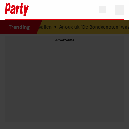
Trending
cht na 14 kilo afvallen
•
Anouk uit ‘De Bondgenoten’ was bi