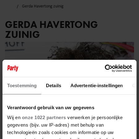
Gerda Havertong zuinig
GERDA HAVERTONG
ZUINIG
Toestemming
Details
Advertentie-instellingen
Ov
Verantwoord gebruik van uw gegevens
Wij en
onze 1022 partners
verwerken je persoonlijke
gegevens (bijv. uw IP-adres) met behulp van
technologieën zoals cookies om informatie op uw