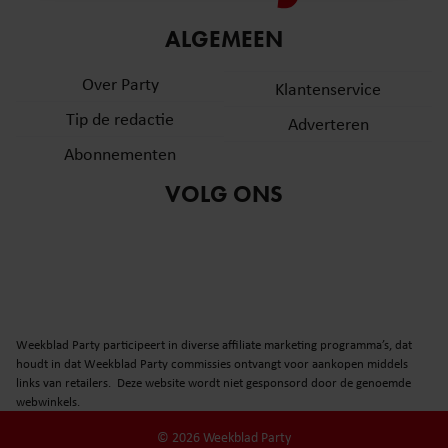
informatie over uw gebruik van onze site met onze
ALGEMEEN
partners voor social media, adverteren en analyse. Deze
partners kunnen deze gegevens combineren met andere
Over Party
Klantenservice
informatie die u aan ze heeft verstrekt of die ze hebben
verzameld op basis van uw gebruik van hun services. U
Tip de redactie
Adverteren
gaat akkoord met onze cookies als u onze website blijft
Abonnementen
gebruiken.
VOLG ONS
Weekblad Party participeert in diverse affiliate marketing programma’s, dat
houdt in dat Weekblad Party commissies ontvangt voor aankopen middels
links van retailers. Deze website wordt niet gesponsord door de genoemde
webwinkels.
© 2026 Weekblad Party