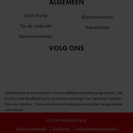
informatie over uw gebruik van onze site met onze
ALGEMEEN
partners voor social media, adverteren en analyse. Deze
Over Party
partners kunnen deze gegevens combineren met andere
Klantenservice
informatie die u aan ze heeft verstrekt of die ze hebben
Tip de redactie
Adverteren
verzameld op basis van uw gebruik van hun services. U
Abonnementen
gaat akkoord met onze cookies als u onze website blijft
gebruiken.
VOLG ONS
Weekblad Party participeert in diverse affiliate marketing programma’s, dat
houdt in dat Weekblad Party commissies ontvangt voor aankopen middels
links van retailers. Deze website wordt niet gesponsord door de genoemde
webwinkels.
© 2026 Weekblad Party
Privacy statement
Disclaimer
Gebruikersvoorwaarden