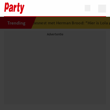
Trending
rug op eerste liefdesnest met Herman Brood: “Hier is Lola g