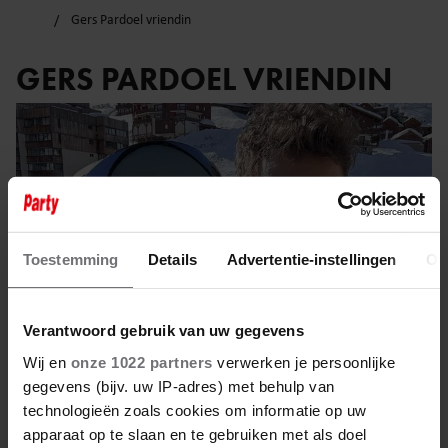
Gers Pardoel vriendin
GERS PARDOEL VRIENDIN
Toestemming
Details
Advertentie-instellingen
Ov
Verantwoord gebruik van uw gegevens
Wij en
onze 1022 partners
verwerken je persoonlijke
gegevens (bijv. uw IP-adres) met behulp van
technologieën zoals cookies om informatie op uw
16 april 2024
apparaat op te slaan en te gebruiken met als doel