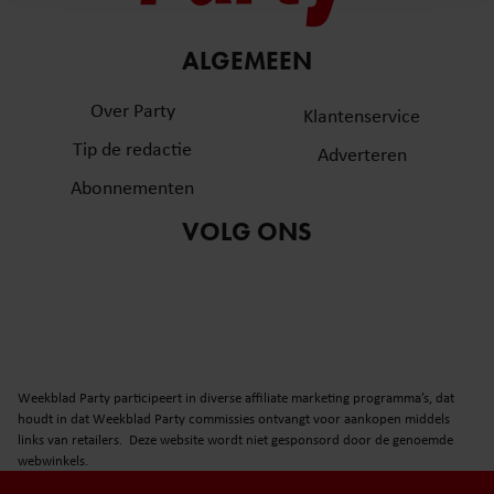
en om ons websiteverkeer te analyseren. Ook delen we
informatie over uw gebruik van onze site met onze
partners voor social media, adverteren en analyse. Deze
ALGEMEEN
partners kunnen deze gegevens combineren met andere
Over Party
informatie die u aan ze heeft verstrekt of die ze hebben
Klantenservice
verzameld op basis van uw gebruik van hun services. U
Tip de redactie
Adverteren
gaat akkoord met onze cookies als u onze website blijft
Abonnementen
gebruiken.
VOLG ONS
Weekblad Party participeert in diverse affiliate marketing programma’s, dat
houdt in dat Weekblad Party commissies ontvangt voor aankopen middels
links van retailers. Deze website wordt niet gesponsord door de genoemde
webwinkels.