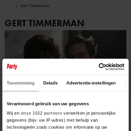
Gert Timmerman
GERT TIMMERMAN
Toestemming
Details
Advertentie-instellingen
Ov
Verantwoord gebruik van uw gegevens
Wij en
onze 1022 partners
verwerken je persoonlijke
gegevens (bijv. uw IP-adres) met behulp van
24 mei 2025
technologieën zoals cookies om informatie op uw