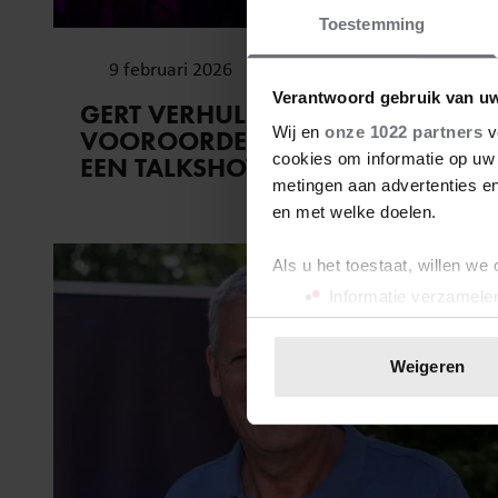
Toestemming
9 februari 2026
Verantwoord gebruik van u
GERT VERHULST HAD LAST VAN
Wij en
onze 1022 partners
v
VOOROORDELEN: ‘ALS BASSIE
cookies om informatie op uw 
EEN TALKSHOW BEGINT’
metingen aan advertenties en
en met welke doelen.
Als u het toestaat, willen we
Informatie verzamelen
Uw apparaat identific
Lees meer over hoe uw perso
Weigeren
toestemming op elk moment wi
We gebruiken cookies om cont
websiteverkeer te analyseren
media, adverteren en analys