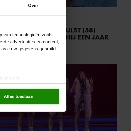
Over
24 januari 2026
JARIGE GERT VERHULST (58)
p van technologieën zoals
DENKT ALTIJD DAT HIJ EEN JAAR
erde advertenties en content,
OUDER IS
en wie uw gegevens gebruikt
g kan zijn
erprinting)
t
detailgedeelte
in. U kunt uw
Alles toestaan
 media te bieden en om ons
ze partners voor social
nformatie die u aan ze heeft