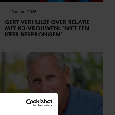
9 maart 2026
GERT VERHULST OVER RELATIE
MET K3-VROUWEN: ‘NIET ÉÉN
KEER BESPRONGEN’