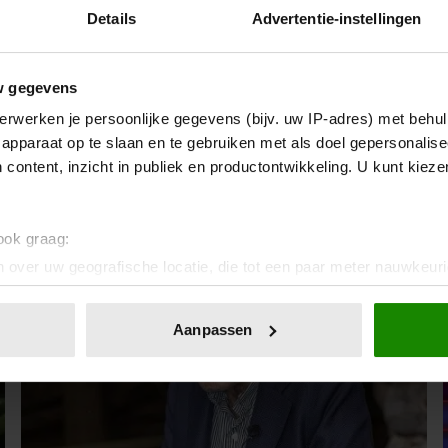
Details
Advertentie-instellingen
8 februari 2026
w gegevens
ACTEUR TON FEIL (74)
erwerken je persoonlijke gegevens (bijv. uw IP-adres) met behul
OVERLEDEN, BEKEND VAN ‘HET
apparaat op te slaan en te gebruiken met als doel gepersonalise
HUIS ANUBIS’
 content, inzicht in publiek en productontwikkeling. U kunt kiez
 ook graag:
 over uw geografische locatie, die tot een paar meter nauwkeuri
eren door het actief te scannen op specifieke eigenschappen (fing
onlijke gegevens worden verwerkt en stel uw voorkeuren in he
Aanpassen
jzigen of intrekken in de Cookieverklaring.
ent en advertenties te personaliseren, om functies voor social
. Ook delen we informatie over uw gebruik van onze site met on
e. Deze partners kunnen deze gegevens combineren met andere i