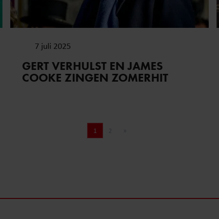
7 juli 2025
GERT VERHULST EN JAMES
COOKE ZINGEN ZOMERHIT
1
2
»
Pagina
Pagina
Volgende pagina