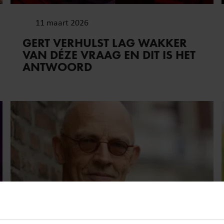
11 maart 2026
GERT VERHULST LAG WAKKER
VAN DÉZE VRAAG EN DIT IS HET
ANTWOORD