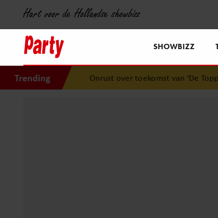
Hart voor de Hollandse showbizz
SHOWBIZZ
Trending
Onrust over toekomst van ‘De Toppers’: Jeroe