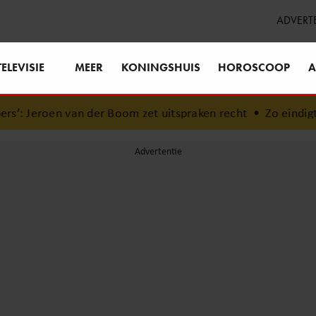
ADVERT
TELEVISIE
MEER
KONINGSHUIS
HOROSCOOP
A
n van der Boom zet uitspraken recht
•
Zo eindigt het ‘B&B 