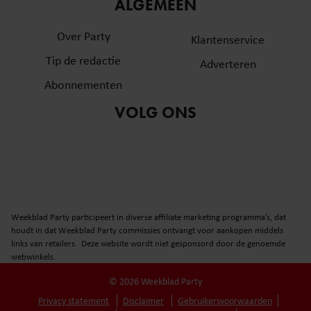
informatie over uw gebruik van onze site met onze
ALGEMEEN
partners voor social media, adverteren en analyse. Deze
Over Party
partners kunnen deze gegevens combineren met andere
Klantenservice
informatie die u aan ze heeft verstrekt of die ze hebben
Tip de redactie
Adverteren
verzameld op basis van uw gebruik van hun services. U
Abonnementen
gaat akkoord met onze cookies als u onze website blijft
gebruiken.
VOLG ONS
Weekblad Party participeert in diverse affiliate marketing programma’s, dat
houdt in dat Weekblad Party commissies ontvangt voor aankopen middels
links van retailers. Deze website wordt niet gesponsord door de genoemde
webwinkels.
© 2026 Weekblad Party
Privacy statement
Disclaimer
Gebruikersvoorwaarden