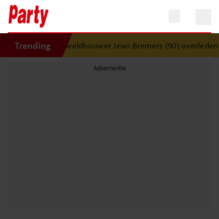
Trending
verdrietig nieuws: beeldhouwer Jean Bremers (90) overleden