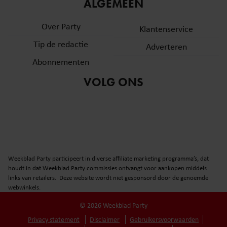
informatie over uw gebruik van onze site met onze
ALGEMEEN
partners voor social media, adverteren en analyse. Deze
Over Party
partners kunnen deze gegevens combineren met andere
Klantenservice
informatie die u aan ze heeft verstrekt of die ze hebben
Tip de redactie
Adverteren
verzameld op basis van uw gebruik van hun services. U
Abonnementen
gaat akkoord met onze cookies als u onze website blijft
gebruiken.
VOLG ONS
Weekblad Party participeert in diverse affiliate marketing programma’s, dat
houdt in dat Weekblad Party commissies ontvangt voor aankopen middels
links van retailers. Deze website wordt niet gesponsord door de genoemde
webwinkels.
© 2026 Weekblad Party
Privacy statement
Disclaimer
Gebruikersvoorwaarden