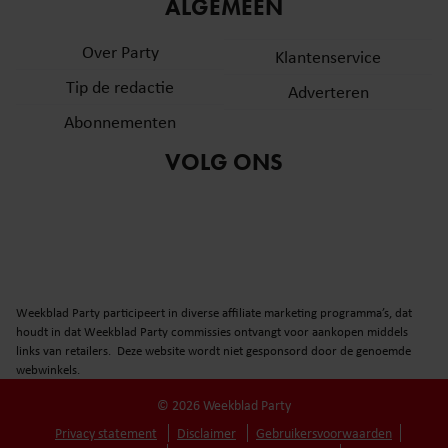
informatie over uw gebruik van onze site met onze
ALGEMEEN
partners voor social media, adverteren en analyse. Deze
Over Party
partners kunnen deze gegevens combineren met andere
Klantenservice
informatie die u aan ze heeft verstrekt of die ze hebben
Tip de redactie
Adverteren
verzameld op basis van uw gebruik van hun services. U
Abonnementen
gaat akkoord met onze cookies als u onze website blijft
gebruiken.
VOLG ONS
Weekblad Party participeert in diverse affiliate marketing programma’s, dat
houdt in dat Weekblad Party commissies ontvangt voor aankopen middels
links van retailers. Deze website wordt niet gesponsord door de genoemde
webwinkels.
© 2026 Weekblad Party
Privacy statement
Disclaimer
Gebruikersvoorwaarden