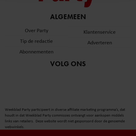
en om ons websiteverkeer te analyseren. Ook delen we
informatie over uw gebruik van onze site met onze
partners voor social media, adverteren en analyse. Deze
ALGEMEEN
partners kunnen deze gegevens combineren met andere
Over Party
informatie die u aan ze heeft verstrekt of die ze hebben
Klantenservice
verzameld op basis van uw gebruik van hun services. U
Tip de redactie
Adverteren
gaat akkoord met onze cookies als u onze website blijft
Abonnementen
gebruiken.
VOLG ONS
Weekblad Party participeert in diverse affiliate marketing programma’s, dat
houdt in dat Weekblad Party commissies ontvangt voor aankopen middels
links van retailers. Deze website wordt niet gesponsord door de genoemde
webwinkels.