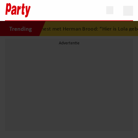
Trending
 op eerste liefdesnest met Herman Brood: “Hier is Lola gebo