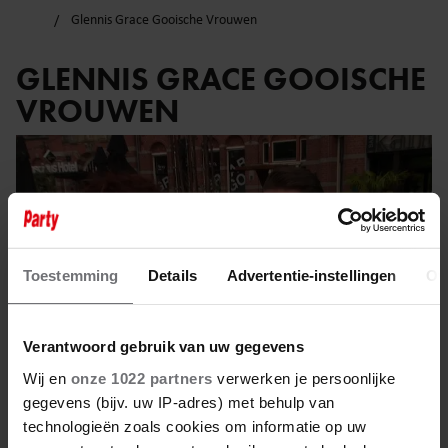
Glennis Grace Gooische Vrouwen
GLENNIS GRACE GOOISCHE
VROUWEN
Toestemming
Details
Advertentie-instellingen
Ov
Verantwoord gebruik van uw gegevens
Wij en
onze 1022 partners
verwerken je persoonlijke
gegevens (bijv. uw IP-adres) met behulp van
technologieën zoals cookies om informatie op uw