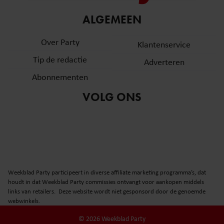
informatie over uw gebruik van onze site met onze
ALGEMEEN
partners voor social media, adverteren en analyse. Deze
partners kunnen deze gegevens combineren met andere
Over Party
Klantenservice
informatie die u aan ze heeft verstrekt of die ze hebben
verzameld op basis van uw gebruik van hun services. U
Tip de redactie
Adverteren
gaat akkoord met onze cookies als u onze website blijft
Abonnementen
gebruiken.
VOLG ONS
Weekblad Party participeert in diverse affiliate marketing programma’s, dat
houdt in dat Weekblad Party commissies ontvangt voor aankopen middels
links van retailers. Deze website wordt niet gesponsord door de genoemde
webwinkels.
© 2026 Weekblad Party