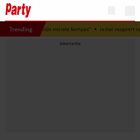
Trending
ugd: “Mijn zus is mijn morele kompas”
•
Jamai reageert op o