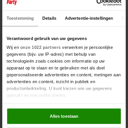
19 augustus 2025
GLENNIS GRACE EN VRIEND
EDDY COMBINEREN SPORT EN
Toestemming
Details
Advertentie-instellingen
Ov
ROMANTIEK
Verantwoord gebruik van uw gegevens
Wij en
onze 1022 partners
verwerken je persoonlijke
gegevens (bijv. uw IP-adres) met behulp van
technologieën zoals cookies om informatie op uw
apparaat op te slaan en te gebruiken met als doel
gepersonaliseerde advertenties en content, metingen aan
advertenties en content, inzicht in publiek en
productontwikkeling. U kunt kiezen wie uw gegevens
gebruikt en met welke doelen.
Als u het toestaat, willen we ook graag:
Alles toestaan
Informatie verzamelen over uw geografische
locatie, die tot een paar meter nauwkeurig kan zijn