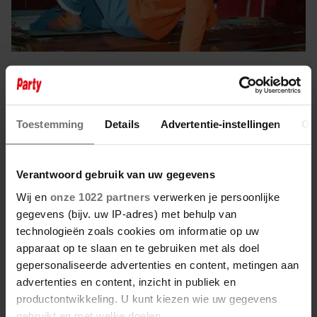
9 augustus 2025
DEZE 10 NEDERLANDSTALIGE
ZOMERHITS MOGEN NIET
Toestemming
Details
Advertentie-instellingen
Ov
ONTBREKEN OP JE AFSPEELLIJST!
Verantwoord gebruik van uw gegevens
Wij en
onze 1022 partners
verwerken je persoonlijke
gegevens (bijv. uw IP-adres) met behulp van
technologieën zoals cookies om informatie op uw
apparaat op te slaan en te gebruiken met als doel
gepersonaliseerde advertenties en content, metingen aan
advertenties en content, inzicht in publiek en
productontwikkeling. U kunt kiezen wie uw gegevens
gebruikt en met welke doelen.