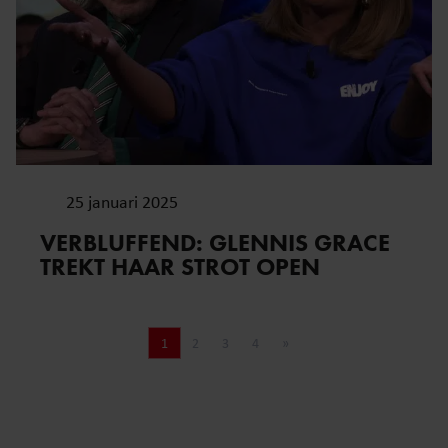
25 januari 2025
VERBLUFFEND: GLENNIS GRACE
TREKT HAAR STROT OPEN
1
2
3
4
»
Pagina
Pagina
Pagina
Pagina
Volgende pagina