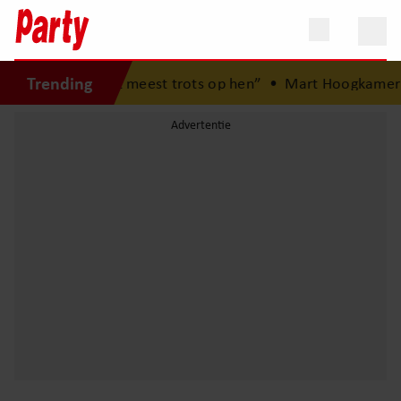
Trending
ben het meest trots op hen”
•
Mart Hoogkamer verrast jon