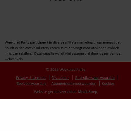
Weekblad Party participeert in diverse affiliate marketing programma’s, dat
houdt in dat Weekblad Party commissies ontvangt voor aankopen middels
links van retailers. Deze website wordt niet gesponsord door de genoemde
webwinkels.
© 2026 Weekblad Party
Privacy statement
Disclaimer
Gebruikersvoorwaarden
Spelvoorwaarden
Abonnementsvoorwaarden
Cookies
MediaSoep
Website gerealiseerd door