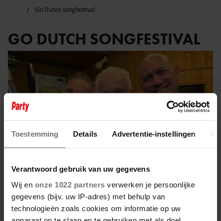
Go Dutch songfestival
GO DUTCH SONGFESTIVAL
Toestemming
Details
Advertentie-instellingen
Ov
Verantwoord gebruik van uw gegevens
Wij en
onze 1022 partners
verwerken je persoonlijke
gegevens (bijv. uw IP-adres) met behulp van
19 november 2024
technologieën zoals cookies om informatie op uw
apparaat op te slaan en te gebruiken met als doel