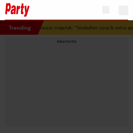
Trending
penhartig over zwaar ongeluk: “Sindsdien zorg ik extra goe