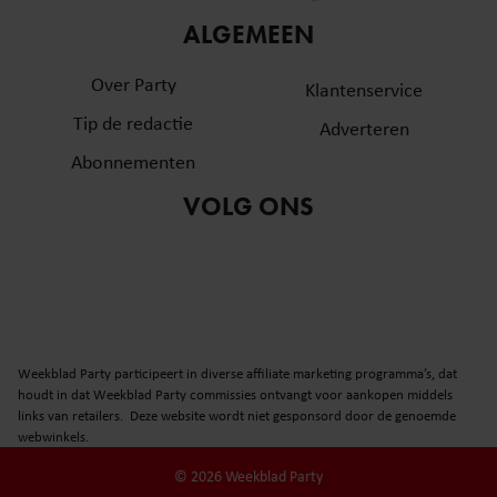
informatie over uw gebruik van onze site met onze
ALGEMEEN
partners voor social media, adverteren en analyse. Deze
partners kunnen deze gegevens combineren met andere
Over Party
Klantenservice
informatie die u aan ze heeft verstrekt of die ze hebben
Tip de redactie
verzameld op basis van uw gebruik van hun services. U
Adverteren
gaat akkoord met onze cookies als u onze website blijft
Abonnementen
gebruiken.
VOLG ONS
Weekblad Party participeert in diverse affiliate marketing programma’s, dat
houdt in dat Weekblad Party commissies ontvangt voor aankopen middels
links van retailers. Deze website wordt niet gesponsord door de genoemde
webwinkels.
© 2026 Weekblad Party