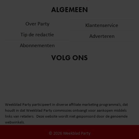
informatie over uw gebruik van onze site met onze
ALGEMEEN
partners voor social media, adverteren en analyse. Deze
partners kunnen deze gegevens combineren met andere
Over Party
Klantenservice
informatie die u aan ze heeft verstrekt of die ze hebben
Tip de redactie
verzameld op basis van uw gebruik van hun services. U
Adverteren
gaat akkoord met onze cookies als u onze website blijft
Abonnementen
gebruiken.
VOLG ONS
Weekblad Party participeert in diverse affiliate marketing programma’s, dat
houdt in dat Weekblad Party commissies ontvangt voor aankopen middels
links van retailers. Deze website wordt niet gesponsord door de genoemde
webwinkels.
© 2026 Weekblad Party