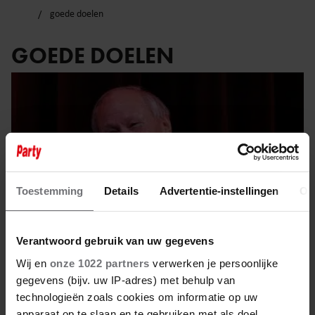
goede doelen
GOEDE DOELEN
Toestemming
Details
Advertentie-instellingen
Ov
Verantwoord gebruik van uw gegevens
Wij en
onze 1022 partners
verwerken je persoonlijke
gegevens (bijv. uw IP-adres) met behulp van
11 januari 2026
technologieën zoals cookies om informatie op uw
apparaat op te slaan en te gebruiken met als doel