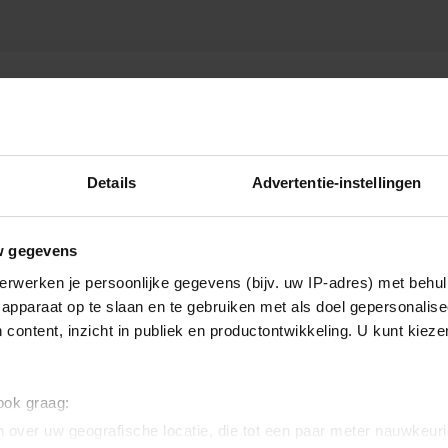
ER MEIJDE
Details
Advertentie-instellingen
w gegevens
erwerken je persoonlijke gegevens (bijv. uw IP-adres) met behul
apparaat op te slaan en te gebruiken met als doel gepersonalise
 content, inzicht in publiek en productontwikkeling. U kunt kiez
 ook graag:
 over uw geografische locatie, die tot een paar meter nauwkeuri