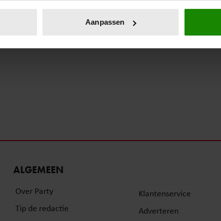
eren door het actief te scannen op specifieke eigenschappen (fing
onlijke gegevens worden verwerkt en stel uw voorkeuren in he
Aanpassen
jzigen of intrekken in de Cookieverklaring.
ent en advertenties te personaliseren, om functies voor social
. Ook delen we informatie over uw gebruik van onze site met on
e. Deze partners kunnen deze gegevens combineren met andere i
erzameld op basis van uw gebruik van hun services. U gaat akk
ALGEMEEN
Over Party
Klantenservice
Tip de redactie
Adverteren