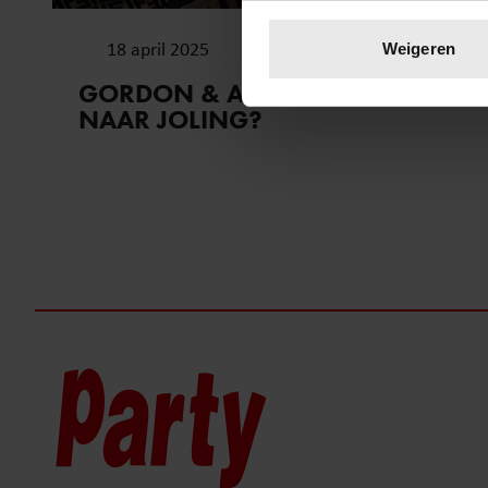
Uw apparaat identific
Lees meer over hoe uw perso
18 april 2025
Weigeren
toestemming op elk moment wi
GORDON & ANDY: LANGE NEUS
NAAR JOLING?
We gebruiken cookies om cont
websiteverkeer te analyseren
media, adverteren en analys
verstrekt of die ze hebben v
onze website blijft gebruiken.