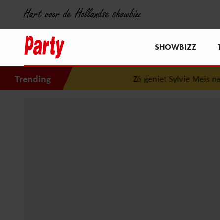
Hart voor de Hollandse showbizz
SHOWBIZZ
Trending
Zó geniet Sylvie Meis na 