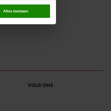
erprinting)
t
detailgedeelte
in. U kunt uw
Alles toestaan
 media te bieden en om ons
ze partners voor social
nformatie die u aan ze heeft
oord met onze cookies als u
VOLG ONS