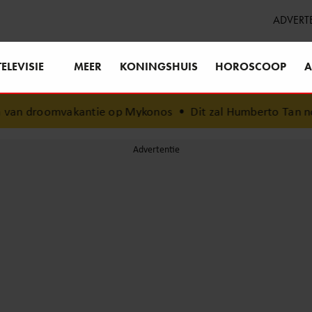
ADVERT
TELEVISIE
MEER
KONINGSHUIS
HOROSCOOP
A
van droomvakantie op Mykonos
•
Dit zal Humberto Tan nooit