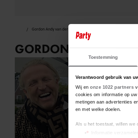
Gordon Andy van der Meijde
GORDON ANDY VAN D
Toestemming
Verantwoord gebruik van u
Wij en
onze 1022 partners
v
cookies om informatie op uw 
metingen aan advertenties en
en met welke doelen.
Als u het toestaat, willen we
Informatie verzamelen