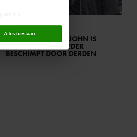
g kan zijn
erprinting)
21 augustus 2025
t
detailgedeelte
in. U kunt uw
Alles toestaan
GORDONS BROER JOHN IS
WOEST: GRAF MOEDER
BESCHIMPT DOOR DERDEN
 media te bieden en om ons
ze partners voor social
nformatie die u aan ze heeft
oord met onze cookies als u