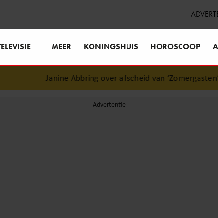
ADVERT
TELEVISIE
MEER
KONINGSHUIS
HOROSCOOP
A
Janine Abbring over afscheid van ‘Zomergasten’: “Fijn da