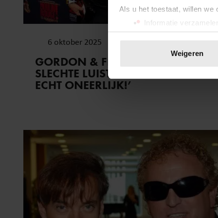
Als u het toestaat, willen we
Informatie verzamelen
Uw apparaat identific
6 oktober 2025
Lees meer over hoe uw perso
Weigeren
GORDON & FROUKJE OVER
toestemming op elk moment wi
SLECHTE LUISTERCIJFERS: ‘DAT IS
ECHT ONEERLIJK!’
We gebruiken cookies om cont
websiteverkeer te analyseren
media, adverteren en analys
verstrekt of die ze hebben v
onze website blijft gebruiken.