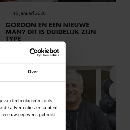
15 januari 2026
GORDON EN EEN NIEUWE
MAN? DIT IS DUIDELIJK ZIJN
TYPE
Over
p van technologieën zoals
erde advertenties en content,
en wie uw gegevens gebruikt