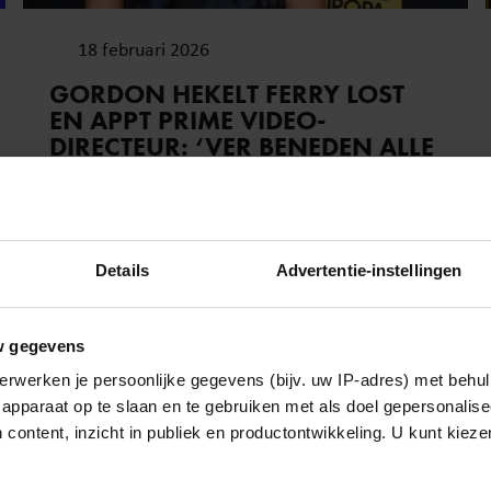
18 februari 2026
GORDON HEKELT FERRY LOST
EN APPT PRIME VIDEO-
DIRECTEUR: ‘VER BENEDEN ALLE
PEIL’
Details
Advertentie-instellingen
w gegevens
erwerken je persoonlijke gegevens (bijv. uw IP-adres) met behul
apparaat op te slaan en te gebruiken met als doel gepersonalise
 content, inzicht in publiek en productontwikkeling. U kunt kiez