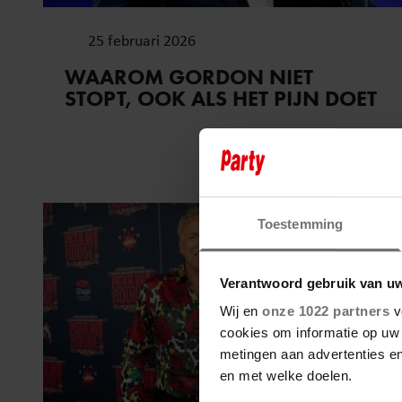
25 februari 2026
WAAROM GORDON NIET
STOPT, OOK ALS HET PIJN DOET
Toestemming
Verantwoord gebruik van u
Wij en
onze 1022 partners
v
cookies om informatie op uw 
metingen aan advertenties en
en met welke doelen.