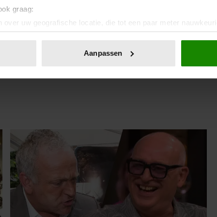
 ook graag:
 over uw geografische locatie, die tot een paar meter nauwkeuri
eren door het actief te scannen op specifieke eigenschappen (fing
28 augustus 2025
onlijke gegevens worden verwerkt en stel uw voorkeuren in he
Aanpassen
FROUKJE DE BOTH EN GORDON
jzigen of intrekken in de Cookieverklaring.
BLIJKEN NU AL GOUDEN DUO
ent en advertenties te personaliseren, om functies voor social
. Ook delen we informatie over uw gebruik van onze site met on
e. Deze partners kunnen deze gegevens combineren met andere i
erzameld op basis van uw gebruik van hun services. U gaat akk