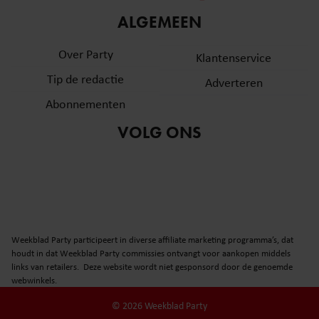
informatie over uw gebruik van onze site met onze
ALGEMEEN
partners voor social media, adverteren en analyse. Deze
partners kunnen deze gegevens combineren met andere
Over Party
Klantenservice
informatie die u aan ze heeft verstrekt of die ze hebben
Tip de redactie
verzameld op basis van uw gebruik van hun services. U
Adverteren
gaat akkoord met onze cookies als u onze website blijft
Abonnementen
gebruiken.
VOLG ONS
Weekblad Party participeert in diverse affiliate marketing programma’s, dat
houdt in dat Weekblad Party commissies ontvangt voor aankopen middels
links van retailers. Deze website wordt niet gesponsord door de genoemde
webwinkels.
© 2026 Weekblad Party