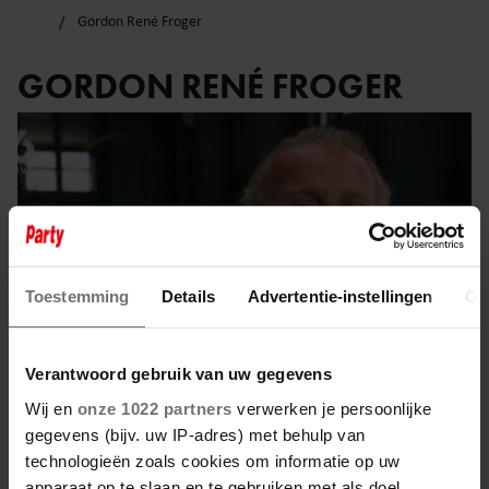
Gordon René Froger
GORDON RENÉ FROGER
Toestemming
Details
Advertentie-instellingen
Ov
Verantwoord gebruik van uw gegevens
Wij en
onze 1022 partners
verwerken je persoonlijke
gegevens (bijv. uw IP-adres) met behulp van
29 mei 2025
technologieën zoals cookies om informatie op uw
apparaat op te slaan en te gebruiken met als doel