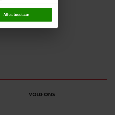
erprinting)
t
detailgedeelte
in. U kunt uw
Alles toestaan
 media te bieden en om ons
ze partners voor social
nformatie die u aan ze heeft
oord met onze cookies als u
VOLG ONS