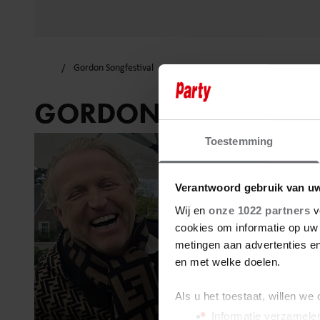
Gordon Songfestival
GORDON SONGFESTI
Toestemming
Verantwoord gebruik van u
Wij en
onze 1022 partners
v
cookies om informatie op uw 
metingen aan advertenties en
en met welke doelen.
Als u het toestaat, willen we
Informatie verzamelen