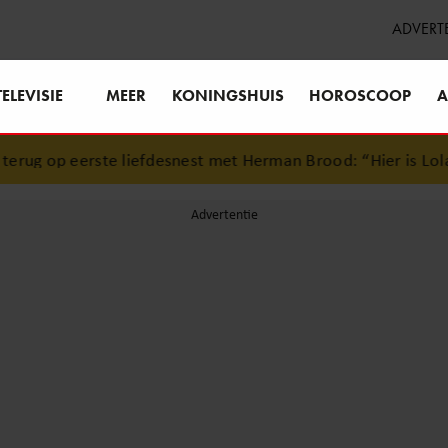
ADVERT
TELEVISIE
MEER
KONINGSHUIS
HOROSCOOP
A
ug op eerste liefdesnest met Herman Brood: “Hier is Lola g