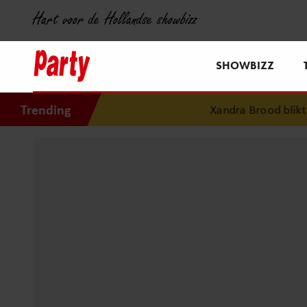
Hart voor de Hollandse showbizz
SHOWBIZZ
Trending
Xandra Brood blikt ter