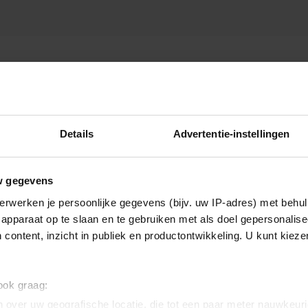
VAL
Details
Advertentie-instellingen
w gegevens
erwerken je persoonlijke gegevens (bijv. uw IP-adres) met behul
apparaat op te slaan en te gebruiken met als doel gepersonalise
 content, inzicht in publiek en productontwikkeling. U kunt kiez
 ook graag:
 over uw geografische locatie, die tot een paar meter nauwkeuri