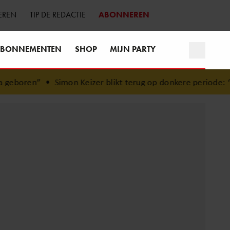
EREN
TIP DE REDACTIE
ABONNEREN
BONNEMENTEN
SHOP
MIJN PARTY
eboren”
•
Simon Keizer blikt terug op donkere periode: ‘Ik