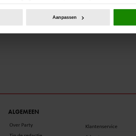
eren door het actief te scannen op specifieke eigenschappen (fing
onlijke gegevens worden verwerkt en stel uw voorkeuren in he
Aanpassen
jzigen of intrekken in de Cookieverklaring.
ent en advertenties te personaliseren, om functies voor social
. Ook delen we informatie over uw gebruik van onze site met on
e. Deze partners kunnen deze gegevens combineren met andere i
erzameld op basis van uw gebruik van hun services. U gaat akk
ALGEMEEN
Over Party
Klantenservice
Tip de redactie