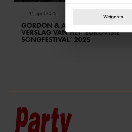
Uw apparaat identific
11 april 2025
Lees meer over hoe uw perso
Weigeren
toestemming op elk moment wi
GORDON & ANDY DOEN LIVE
VERSLAG VAN HET ‘EUROVISIE
We gebruiken cookies om cont
SONGFESTIVAL’ 2025
websiteverkeer te analyseren
media, adverteren en analys
verstrekt of die ze hebben v
onze website blijft gebruiken.