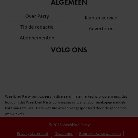
informatie over uw gebruik van onze site met onze
ALGEMEEN
partners voor social media, adverteren en analyse. Deze
Over Party
partners kunnen deze gegevens combineren met andere
Klantenservice
informatie die u aan ze heeft verstrekt of die ze hebben
Tip de redactie
Adverteren
verzameld op basis van uw gebruik van hun services. U
Abonnementen
gaat akkoord met onze cookies als u onze website blijft
gebruiken.
VOLG ONS
Weekblad Party participeert in diverse affiliate marketing programma’s, dat
houdt in dat Weekblad Party commissies ontvangt voor aankopen middels
links van retailers. Deze website wordt niet gesponsord door de genoemde
webwinkels.
© 2026 Weekblad Party
Privacy statement
Disclaimer
Gebruikersvoorwaarden