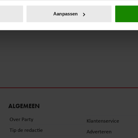
eren door het actief te scannen op specifieke eigenschappen (fing
onlijke gegevens worden verwerkt en stel uw voorkeuren in he
Aanpassen
jzigen of intrekken in de Cookieverklaring.
ent en advertenties te personaliseren, om functies voor social
. Ook delen we informatie over uw gebruik van onze site met on
e. Deze partners kunnen deze gegevens combineren met andere i
erzameld op basis van uw gebruik van hun services. U gaat akk
ALGEMEEN
Over Party
Klantenservice
Tip de redactie
Adverteren