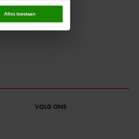
erprinting)
t
detailgedeelte
in. U kunt uw
Alles toestaan
 media te bieden en om ons
ze partners voor social
nformatie die u aan ze heeft
oord met onze cookies als u
VOLG ONS