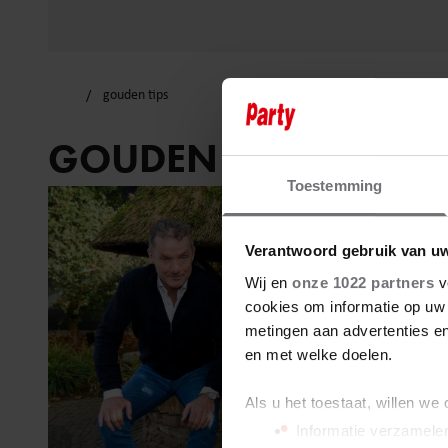
gouden tips
GOUDEN TIPS
Toestemming
Verantwoord gebruik van u
Wij en
onze 1022 partners
v
cookies om informatie op uw 
metingen aan advertenties en
en met welke doelen.
Als u het toestaat, willen we
Informatie verzamelen