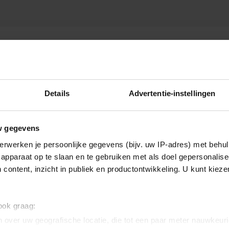
Details
Advertentie-instellingen
w gegevens
erwerken je persoonlijke gegevens (bijv. uw IP-adres) met behul
apparaat op te slaan en te gebruiken met als doel gepersonalise
 content, inzicht in publiek en productontwikkeling. U kunt kiez
 ook graag:
 over uw geografische locatie, die tot een paar meter nauwkeuri