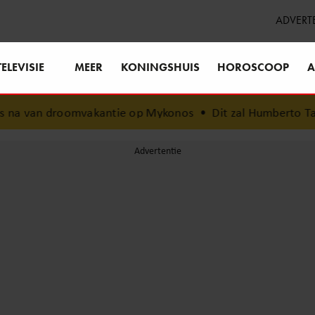
ADVERT
TELEVISIE
MEER
KONINGSHUIS
HOROSCOOP
A
na van droomvakantie op Mykonos
•
Dit zal Humberto Tan no