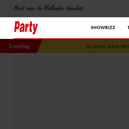
Hart voor de Hollandse showbizz
SHOWBIZZ
Trending
Zó geniet Sylvie Meis 