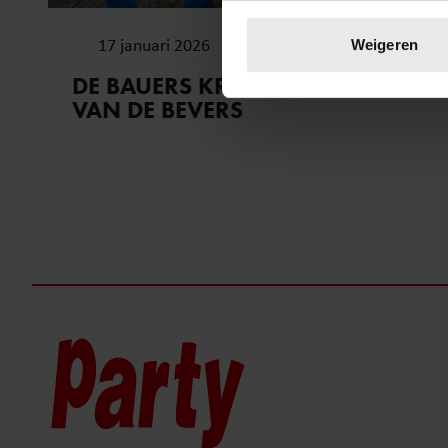
Uw apparaat identific
Lees meer over hoe uw perso
17 januari 2026
Weigeren
toestemming op elk moment wi
DE BAUERS KRIJGEN LIEFDESLES
VAN DE BEVERS
We gebruiken cookies om cont
websiteverkeer te analyseren
media, adverteren en analys
verstrekt of die ze hebben v
onze website blijft gebruiken.