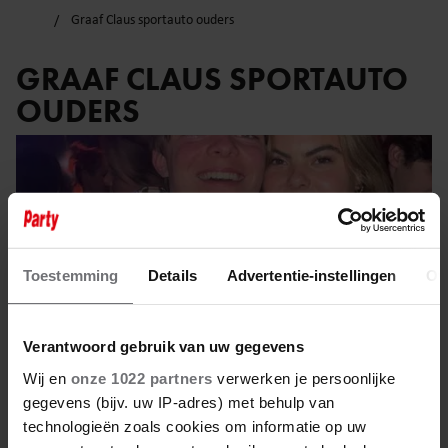
Graaf Claus sportauto ouders
GRAAF CLAUS SPORTAUTO
OUDERS
Toestemming
Details
Advertentie-instellingen
Ov
Verantwoord gebruik van uw gegevens
Wij en
onze 1022 partners
verwerken je persoonlijke
gegevens (bijv. uw IP-adres) met behulp van
technologieën zoals cookies om informatie op uw