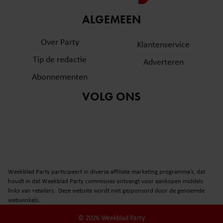
informatie over uw gebruik van onze site met onze
ALGEMEEN
partners voor social media, adverteren en analyse. Deze
partners kunnen deze gegevens combineren met andere
Over Party
Klantenservice
informatie die u aan ze heeft verstrekt of die ze hebben
verzameld op basis van uw gebruik van hun services. U
Tip de redactie
Adverteren
gaat akkoord met onze cookies als u onze website blijft
Abonnementen
gebruiken.
VOLG ONS
Weekblad Party participeert in diverse affiliate marketing programma’s, dat
houdt in dat Weekblad Party commissies ontvangt voor aankopen middels
links van retailers. Deze website wordt niet gesponsord door de genoemde
webwinkels.
© 2026 Weekblad Party