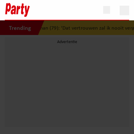
Trending
den Jerney Kaagman (79): ‘Dat vertrouwen zal ik nooit verge