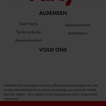
en om ons websiteverkeer te analyseren. Ook delen we
informatie over uw gebruik van onze site met onze
partners voor social media, adverteren en analyse. Deze
ALGEMEEN
partners kunnen deze gegevens combineren met andere
Over Party
informatie die u aan ze heeft verstrekt of die ze hebben
Klantenservice
verzameld op basis van uw gebruik van hun services. U
Tip de redactie
Adverteren
gaat akkoord met onze cookies als u onze website blijft
Abonnementen
gebruiken.
VOLG ONS
Weekblad Party participeert in diverse affiliate marketing programma’s, dat
houdt in dat Weekblad Party commissies ontvangt voor aankopen middels
links van retailers. Deze website wordt niet gesponsord door de genoemde
webwinkels.