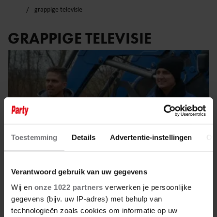
grappige televisie
GRAPPIGE TELEVISIE
Toestemming
Details
Advertentie-instellingen
Ov
Verantwoord gebruik van uw gegevens
Wij en
onze 1022 partners
verwerken je persoonlijke
gegevens (bijv. uw IP-adres) met behulp van
26 mei 2025
technologieën zoals cookies om informatie op uw