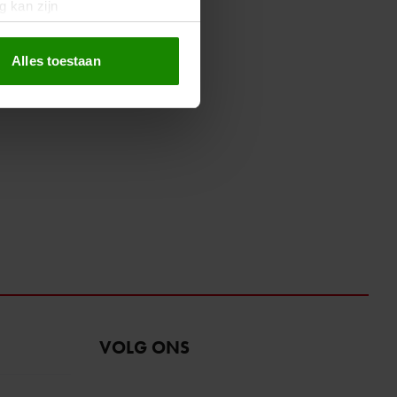
g kan zijn
erprinting)
t
detailgedeelte
in. U kunt uw
Alles toestaan
 media te bieden en om ons
ze partners voor social
nformatie die u aan ze heeft
oord met onze cookies als u
VOLG ONS