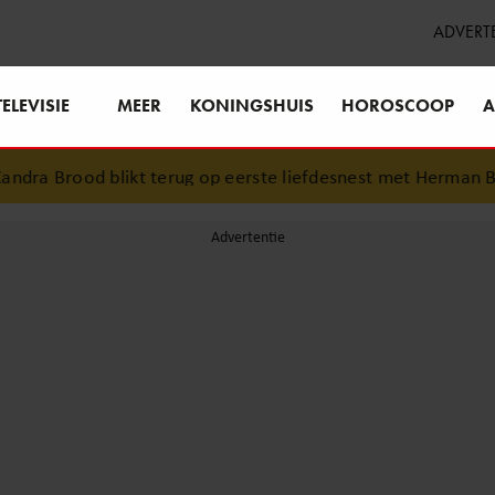
ADVERT
TELEVISIE
MEER
KONINGSHUIS
HOROSCOOP
A
ra Brood blikt terug op eerste liefdesnest met Herman Broo