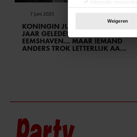
Informatie verzamelen
Uw apparaat identific
7 juni 2025
Lees meer over hoe uw perso
Weigeren
KONINGIN JULIANA OPENDE 52
toestemming op elk moment wi
JAAR GELEDEN DE
EEMSHAVEN… MAAR IEMAND
We gebruiken cookies om cont
ANDERS TROK LETTERLIJK AAN
websiteverkeer te analyseren
DE TOUWTJES!
media, adverteren en analys
verstrekt of die ze hebben v
onze website blijft gebruiken.