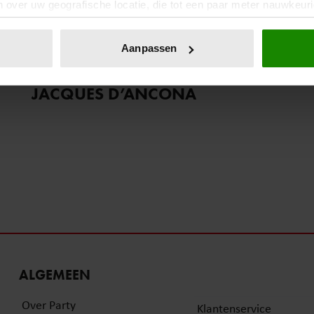
 over uw geografische locatie, die tot een paar meter nauwkeuri
eren door het actief te scannen op specifieke eigenschappen (fing
1 augustus 2024
onlijke gegevens worden verwerkt en stel uw voorkeuren in he
Aanpassen
VEEL BELANGSTELLING VOOR
jzigen of intrekken in de Cookieverklaring.
AFSCHEIDSBIJEENKOMST
JACQUES D’ANCONA
ent en advertenties te personaliseren, om functies voor social
. Ook delen we informatie over uw gebruik van onze site met on
e. Deze partners kunnen deze gegevens combineren met andere i
erzameld op basis van uw gebruik van hun services. U gaat akk
ALGEMEEN
Over Party
Klantenservice