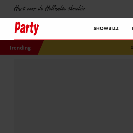
Hart voor de Hollandse showbizz
SHOWBIZZ
Trending
Xand