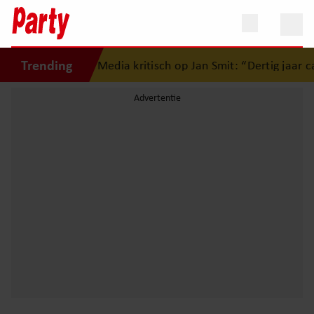
Trending
 mijn agenda”
•
Media kritisch op Jan Smit: “Dertig jaar car