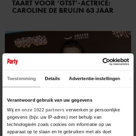
TAART VOOR ’GTST’-ACTRICE:
CAROLINE DE BRUIJN 63 JAAR
Toestemming
Details
Advertentie-instellingen
Ov
Verantwoord gebruik van uw gegevens
Wij en
onze 1022 partners
verwerken je persoonlijke
gegevens (bijv. uw IP-adres) met behulp van
technologieën zoals cookies om informatie op uw
29 maart 2025
apparaat op te slaan en te gebruiken met als doel