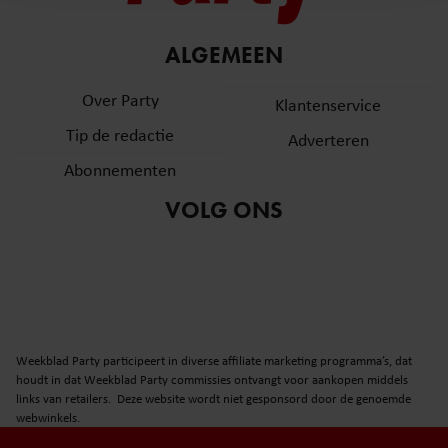
en om ons websiteverkeer te analyseren. Ook delen we
informatie over uw gebruik van onze site met onze
partners voor social media, adverteren en analyse. Deze
ALGEMEEN
partners kunnen deze gegevens combineren met andere
Over Party
informatie die u aan ze heeft verstrekt of die ze hebben
Klantenservice
verzameld op basis van uw gebruik van hun services. U
Tip de redactie
Adverteren
gaat akkoord met onze cookies als u onze website blijft
Abonnementen
gebruiken.
VOLG ONS
Weekblad Party participeert in diverse affiliate marketing programma’s, dat
houdt in dat Weekblad Party commissies ontvangt voor aankopen middels
links van retailers. Deze website wordt niet gesponsord door de genoemde
webwinkels.