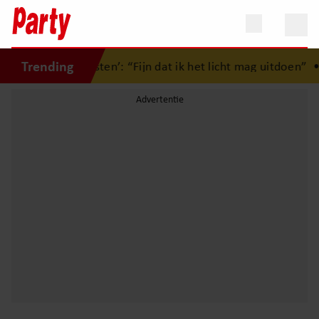
Trending
id van ‘Zomergasten’: “Fijn dat ik het licht mag uitdoen”
•