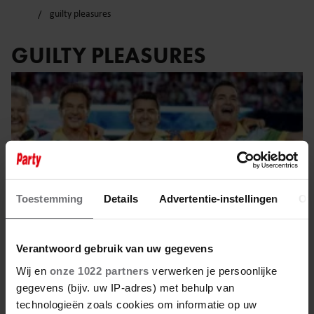
guilty pleasures
GUILTY PLEASURES
Toestemming
Details
Advertentie-instellingen
Ov
Verantwoord gebruik van uw gegevens
Wij en
onze 1022 partners
verwerken je persoonlijke
gegevens (bijv. uw IP-adres) met behulp van
30 mei 2025
technologieën zoals cookies om informatie op uw