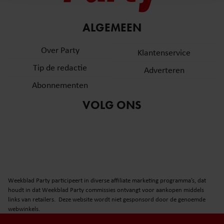
en om ons websiteverkeer te analyseren. Ook delen we
informatie over uw gebruik van onze site met onze
partners voor social media, adverteren en analyse. Deze
ALGEMEEN
partners kunnen deze gegevens combineren met andere
Over Party
informatie die u aan ze heeft verstrekt of die ze hebben
Klantenservice
verzameld op basis van uw gebruik van hun services. U
Tip de redactie
Adverteren
gaat akkoord met onze cookies als u onze website blijft
Abonnementen
gebruiken.
VOLG ONS
Weekblad Party participeert in diverse affiliate marketing programma’s, dat
houdt in dat Weekblad Party commissies ontvangt voor aankopen middels
links van retailers. Deze website wordt niet gesponsord door de genoemde
webwinkels.