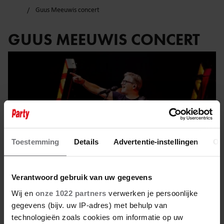
Guus Meeuwis concert
GUUS MEEUWIS CONCERT
Toestemming
Details
Advertentie-instellingen
Ov
Verantwoord gebruik van uw gegevens
Wij en
onze 1022 partners
verwerken je persoonlijke
gegevens (bijv. uw IP-adres) met behulp van
20 februari 2025
technologieën zoals cookies om informatie op uw