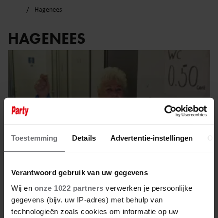
Hagenees
HAGENEES
Toestemming
Details
Advertentie-instellingen
Ov
Verantwoord gebruik van uw gegevens
Wij en
onze 1022 partners
verwerken je persoonlijke
gegevens (bijv. uw IP-adres) met behulp van
10 januari 2026
technologieën zoals cookies om informatie op uw