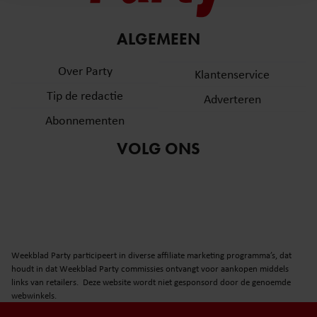
en om ons websiteverkeer te analyseren. Ook delen we
informatie over uw gebruik van onze site met onze
partners voor social media, adverteren en analyse. Deze
ALGEMEEN
partners kunnen deze gegevens combineren met andere
Over Party
informatie die u aan ze heeft verstrekt of die ze hebben
Klantenservice
verzameld op basis van uw gebruik van hun services. U
Tip de redactie
Adverteren
gaat akkoord met onze cookies als u onze website blijft
Abonnementen
gebruiken.
VOLG ONS
Weekblad Party participeert in diverse affiliate marketing programma’s, dat
houdt in dat Weekblad Party commissies ontvangt voor aankopen middels
links van retailers. Deze website wordt niet gesponsord door de genoemde
webwinkels.