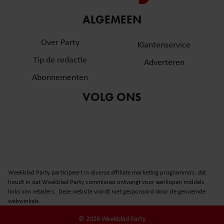
informatie over uw gebruik van onze site met onze
ALGEMEEN
partners voor social media, adverteren en analyse. Deze
partners kunnen deze gegevens combineren met andere
Over Party
Klantenservice
informatie die u aan ze heeft verstrekt of die ze hebben
verzameld op basis van uw gebruik van hun services. U
Tip de redactie
Adverteren
gaat akkoord met onze cookies als u onze website blijft
Abonnementen
gebruiken.
VOLG ONS
Weekblad Party participeert in diverse affiliate marketing programma’s, dat
houdt in dat Weekblad Party commissies ontvangt voor aankopen middels
links van retailers. Deze website wordt niet gesponsord door de genoemde
webwinkels.
© 2026 Weekblad Party