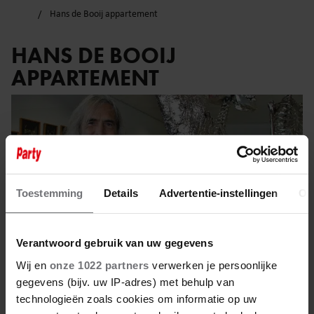
Hans de Booij appartement
HANS DE BOOIJ
APPARTEMENT
Toestemming
Details
Advertentie-instellingen
Ov
Verantwoord gebruik van uw gegevens
Wij en
onze 1022 partners
verwerken je persoonlijke
gegevens (bijv. uw IP-adres) met behulp van
technologieën zoals cookies om informatie op uw