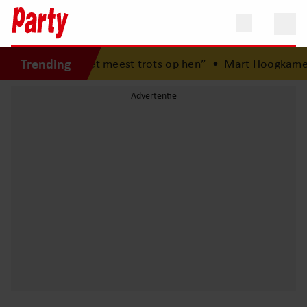
Trending
deren: “Ik ben het meest trots op hen”
•
Mart Hoogkamer v