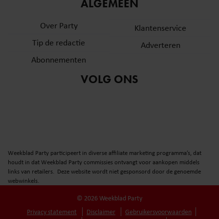
informatie over uw gebruik van onze site met onze
ALGEMEEN
partners voor social media, adverteren en analyse. Deze
Over Party
partners kunnen deze gegevens combineren met andere
Klantenservice
informatie die u aan ze heeft verstrekt of die ze hebben
Tip de redactie
Adverteren
verzameld op basis van uw gebruik van hun services. U
Abonnementen
gaat akkoord met onze cookies als u onze website blijft
gebruiken.
VOLG ONS
Weekblad Party participeert in diverse affiliate marketing programma’s, dat
houdt in dat Weekblad Party commissies ontvangt voor aankopen middels
links van retailers. Deze website wordt niet gesponsord door de genoemde
webwinkels.
© 2026 Weekblad Party
Privacy statement
Disclaimer
Gebruikersvoorwaarden