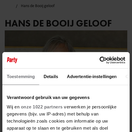
Hans de Booij geloof
HANS DE BOOIJ GELOOF
Toestemming
Details
Advertentie-instellingen
Ov
Verantwoord gebruik van uw gegevens
Wij en
onze 1022 partners
verwerken je persoonlijke
gegevens (bijv. uw IP-adres) met behulp van
technologieën zoals cookies om informatie op uw
28 augustus 2023
apparaat op te slaan en te gebruiken met als doel