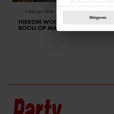
Informatie verzamelen
Uw apparaat identific
2 februari 2026
Lees meer over hoe uw perso
Weigeren
HIEROM WOONT HANS DE
toestemming op elk moment wi
BOOIJ OP MALTA
We gebruiken cookies om cont
websiteverkeer te analyseren
media, adverteren en analys
verstrekt of die ze hebben v
onze website blijft gebruiken.