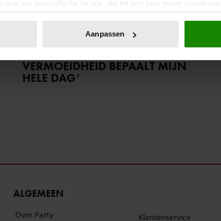
 over uw geografische locatie, die tot een paar meter nauwkeuri
eren door het actief te scannen op specifieke eigenschappen (fing
28 januari 2026
onlijke gegevens worden verwerkt en stel uw voorkeuren in he
Aanpassen
HANS DE BOOIJ KAMPT MET
jzigen of intrekken in de Cookieverklaring.
LONG COVID: ‘DE
VERMOEIDHEID BEPAALT MIJN
ent en advertenties te personaliseren, om functies voor social
HELE DAG’
. Ook delen we informatie over uw gebruik van onze site met on
e. Deze partners kunnen deze gegevens combineren met andere i
erzameld op basis van uw gebruik van hun services. U gaat akk
ALGEMEEN
Over Party
Klantenservice