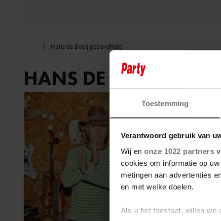
Hans de Booij gezondheid
HANS DE BOOIJ GEZ
Toestemming
Verantwoord gebruik van u
Wij en
onze 1022 partners
v
cookies om informatie op uw 
metingen aan advertenties en
en met welke doelen.
Als u het toestaat, willen we