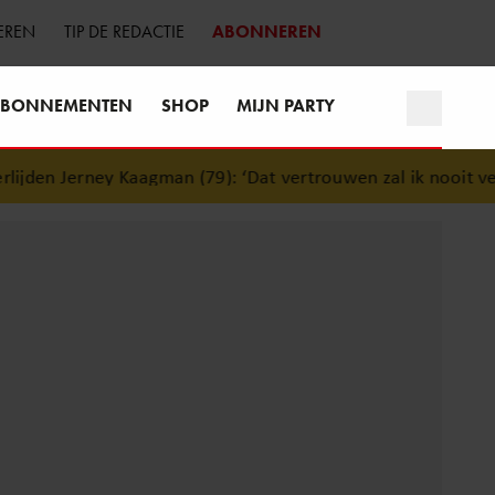
EREN
TIP DE REDACTIE
ABONNEREN
BONNEMENTEN
SHOP
MIJN PARTY
den Jerney Kaagman (79): ‘Dat vertrouwen zal ik nooit verget