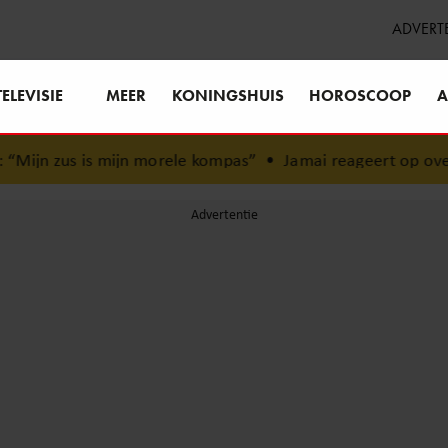
ADVERT
TELEVISIE
MEER
KONINGSHUIS
HOROSCOOP
A
ijn zus is mijn morele kompas”
•
Jamai reageert op overlij