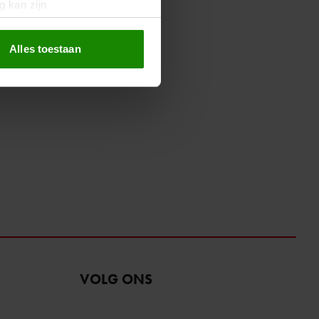
g kan zijn
erprinting)
t
detailgedeelte
in. U kunt uw
Alles toestaan
 media te bieden en om ons
ze partners voor social
nformatie die u aan ze heeft
oord met onze cookies als u
VOLG ONS