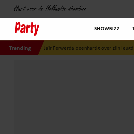
Hart voor de Hollandse showbizz
SHOWBIZZ
Trending
Jaïr Ferwerda openhartig over zijn jeugd: “M