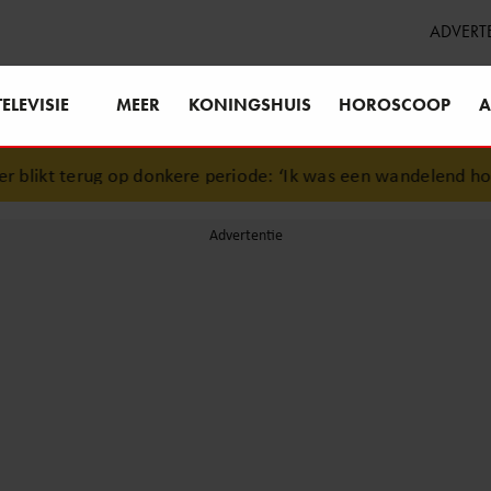
ADVERT
TELEVISIE
MEER
KONINGSHUIS
HOROSCOOP
A
likt terug op donkere periode: ‘Ik was een wandelend hoofd