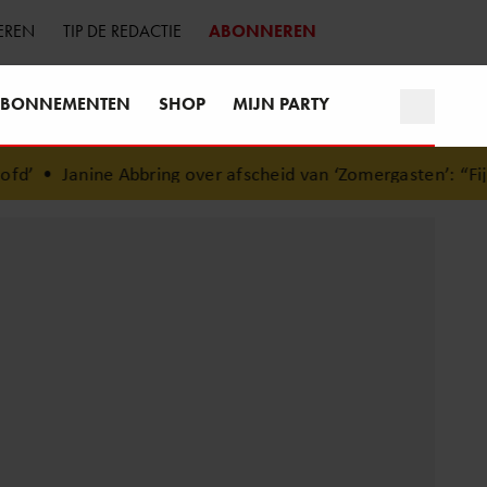
EREN
TIP DE REDACTIE
ABONNEREN
BONNEMENTEN
SHOP
MIJN PARTY
’
•
Janine Abbring over afscheid van ‘Zomergasten’: “Fijn da