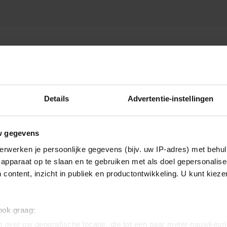
T MAASLAND
Details
Advertentie-instellingen
w gegevens
erwerken je persoonlijke gegevens (bijv. uw IP-adres) met behul
apparaat op te slaan en te gebruiken met als doel gepersonalise
 content, inzicht in publiek en productontwikkeling. U kunt kiez
 ook graag:
 over uw geografische locatie, die tot een paar meter nauwkeuri