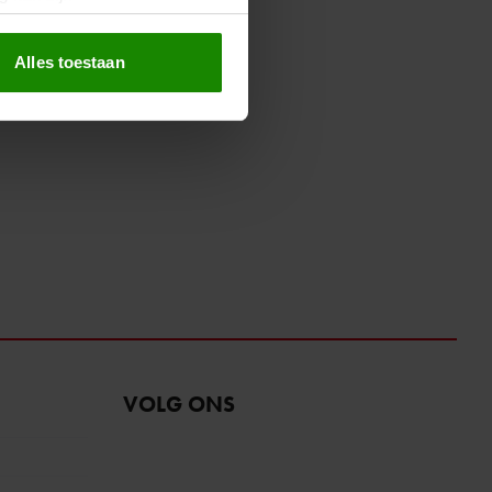
erprinting)
t
detailgedeelte
in. U kunt uw
Alles toestaan
 media te bieden en om ons
ze partners voor social
nformatie die u aan ze heeft
oord met onze cookies als u
VOLG ONS