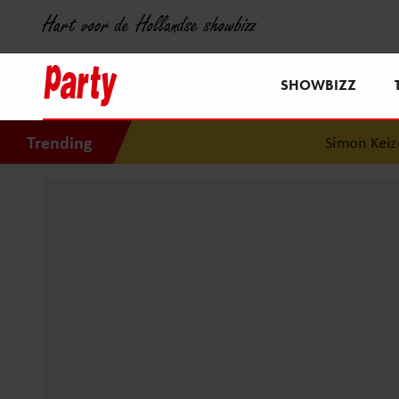
Hart voor de Hollandse showbizz
SHOWBIZZ
Trending
Simon Keizer b