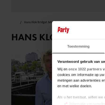
Hans Klok Bridget Maasland
HANS KLOK BRIDGE
Toestemming
Verantwoord gebruik van u
Wij en
onze 1022 partners
v
cookies om informatie op uw 
metingen aan advertenties en
en met welke doelen.
Als u het toestaat, willen we
Informatie verzamelen