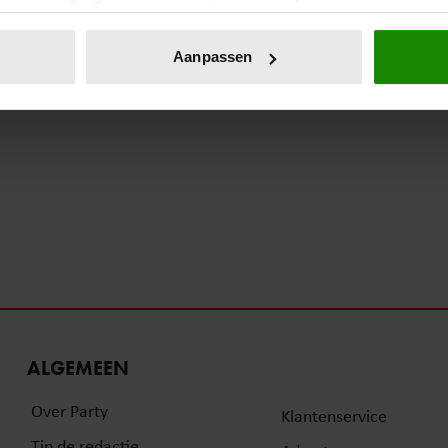
eren door het actief te scannen op specifieke eigenschappen (fing
onlijke gegevens worden verwerkt en stel uw voorkeuren in he
Aanpassen
jzigen of intrekken in de Cookieverklaring.
ent en advertenties te personaliseren, om functies voor social
. Ook delen we informatie over uw gebruik van onze site met on
e. Deze partners kunnen deze gegevens combineren met andere i
erzameld op basis van uw gebruik van hun services. U gaat akk
ALGEMEEN
Over Party
Klantenservice
Tip de redactie