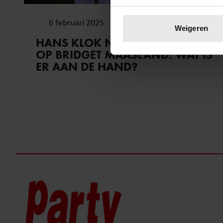
Uw apparaat identific
6 februari 2025
Lees meer over hoe uw perso
Weigeren
toestemming op elk moment wi
HANS KLOK NOG STEEDS BOOS
OP BRIDGET MAASLAND: WAT IS
We gebruiken cookies om cont
ER AAN DE HAND?
websiteverkeer te analyseren
media, adverteren en analys
verstrekt of die ze hebben v
onze website blijft gebruiken.