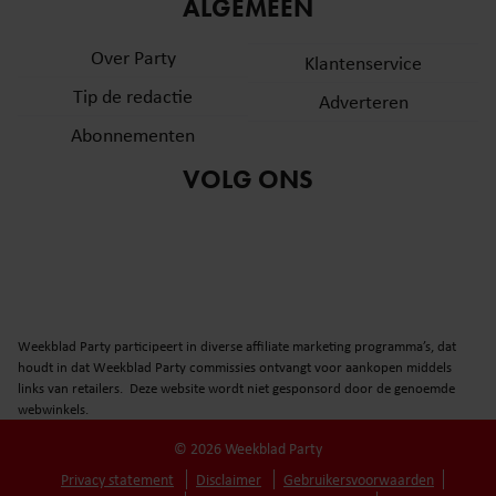
informatie over uw gebruik van onze site met onze
ALGEMEEN
partners voor social media, adverteren en analyse. Deze
Over Party
partners kunnen deze gegevens combineren met andere
Klantenservice
informatie die u aan ze heeft verstrekt of die ze hebben
Tip de redactie
Adverteren
verzameld op basis van uw gebruik van hun services. U
Abonnementen
gaat akkoord met onze cookies als u onze website blijft
gebruiken.
VOLG ONS
Weekblad Party participeert in diverse affiliate marketing programma’s, dat
houdt in dat Weekblad Party commissies ontvangt voor aankopen middels
links van retailers. Deze website wordt niet gesponsord door de genoemde
webwinkels.
© 2026 Weekblad Party
Privacy statement
Disclaimer
Gebruikersvoorwaarden