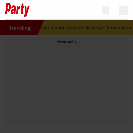
Trending
Eline legt uit hoe haar veelbesproken ‘drolletje’ boven haar