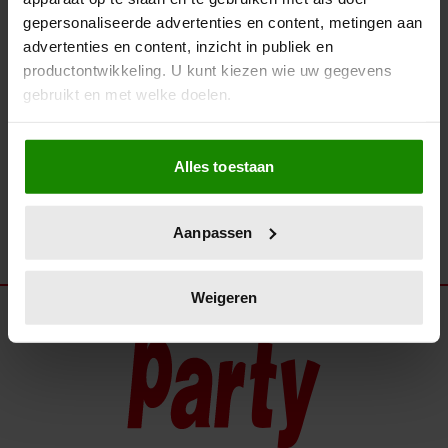
BEKIJK SNEL… DE MOOISTE
gepersonaliseerde advertenties en content, metingen aan
MODE VAN HET ‘MUSICAL
advertenties en content, inzicht in publiek en
AWARDS GALA 2025’
productontwikkeling. U kunt kiezen wie uw gegevens
gebruikt en met welke doelen.
Als u het toestaat, willen we ook graag:
Alles toestaan
Informatie verzamelen over uw geografische
locatie, die tot een paar meter nauwkeurig kan zijn
Uw apparaat identificeren door het actief te
Aanpassen
scannen op specifieke eigenschappen (fingerprinting)
Lees meer over hoe uw persoonlijke gegevens worden
verwerkt en stel uw voorkeuren in het
detailgedeelte
in.
Weigeren
U kunt uw toestemming op elk moment wijzigen of
intrekken in de Cookieverklaring.
We gebruiken cookies om content en advertenties te
personaliseren, om functies voor social media te bieden
en om ons websiteverkeer te analyseren. Ook delen we