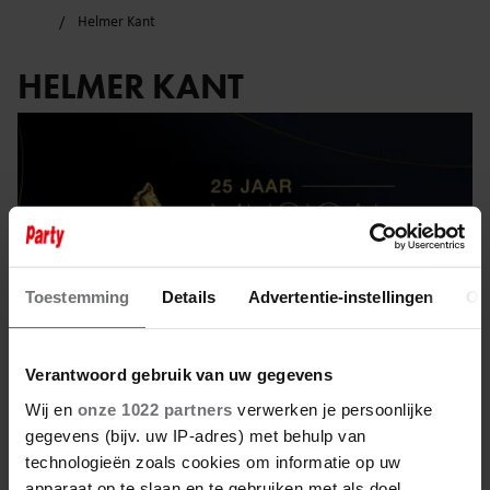
Helmer Kant
HELMER KANT
Toestemming
Details
Advertentie-instellingen
Ov
Verantwoord gebruik van uw gegevens
Wij en
onze 1022 partners
verwerken je persoonlijke
gegevens (bijv. uw IP-adres) met behulp van
16 april 2025
technologieën zoals cookies om informatie op uw
apparaat op te slaan en te gebruiken met als doel