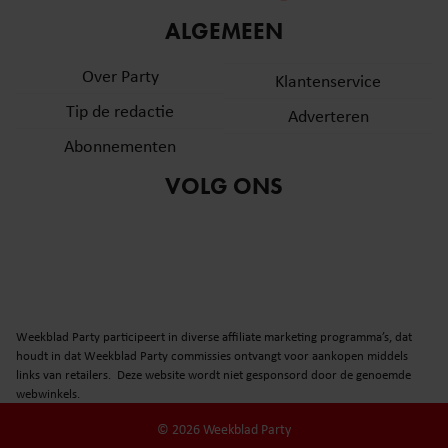
informatie over uw gebruik van onze site met onze
ALGEMEEN
partners voor social media, adverteren en analyse. Deze
partners kunnen deze gegevens combineren met andere
Over Party
Klantenservice
informatie die u aan ze heeft verstrekt of die ze hebben
Tip de redactie
verzameld op basis van uw gebruik van hun services. U
Adverteren
gaat akkoord met onze cookies als u onze website blijft
Abonnementen
gebruiken.
VOLG ONS
Weekblad Party participeert in diverse affiliate marketing programma’s, dat
houdt in dat Weekblad Party commissies ontvangt voor aankopen middels
links van retailers. Deze website wordt niet gesponsord door de genoemde
webwinkels.
© 2026 Weekblad Party