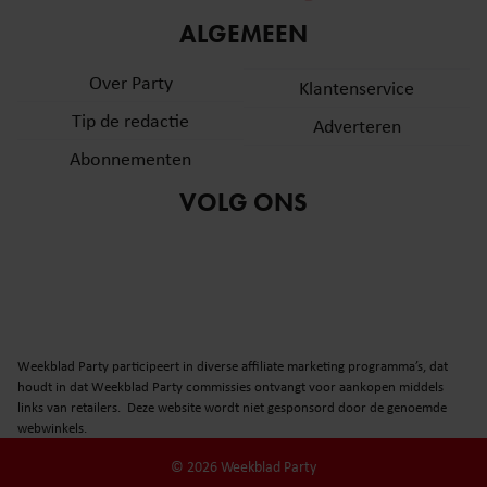
informatie over uw gebruik van onze site met onze
ALGEMEEN
partners voor social media, adverteren en analyse. Deze
partners kunnen deze gegevens combineren met andere
Over Party
Klantenservice
informatie die u aan ze heeft verstrekt of die ze hebben
Tip de redactie
verzameld op basis van uw gebruik van hun services. U
Adverteren
gaat akkoord met onze cookies als u onze website blijft
Abonnementen
gebruiken.
VOLG ONS
Weekblad Party participeert in diverse affiliate marketing programma’s, dat
houdt in dat Weekblad Party commissies ontvangt voor aankopen middels
links van retailers. Deze website wordt niet gesponsord door de genoemde
webwinkels.
© 2026 Weekblad Party