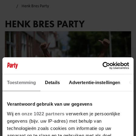
Henk Bres Party
HENK BRES PARTY
Toestemming
Details
Advertentie-instellingen
Ov
Verantwoord gebruik van uw gegevens
Wij en
onze 1022 partners
verwerken je persoonlijke
gegevens (bijv. uw IP-adres) met behulp van
31 mei 2024
technologieën zoals cookies om informatie op uw
apparaat op te slaan en te gebruiken met als doel