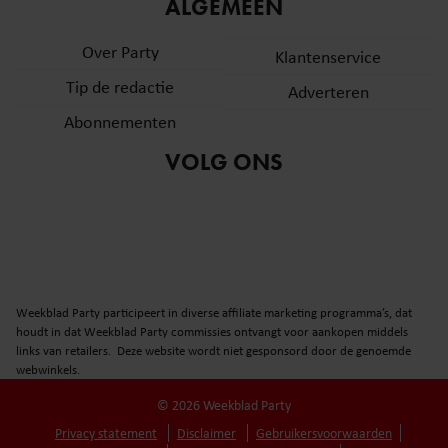
informatie over uw gebruik van onze site met onze
ALGEMEEN
partners voor social media, adverteren en analyse. Deze
Over Party
partners kunnen deze gegevens combineren met andere
Klantenservice
informatie die u aan ze heeft verstrekt of die ze hebben
Tip de redactie
Adverteren
verzameld op basis van uw gebruik van hun services. U
Abonnementen
gaat akkoord met onze cookies als u onze website blijft
gebruiken.
VOLG ONS
Weekblad Party participeert in diverse affiliate marketing programma’s, dat
houdt in dat Weekblad Party commissies ontvangt voor aankopen middels
links van retailers. Deze website wordt niet gesponsord door de genoemde
webwinkels.
© 2026 Weekblad Party
Privacy statement
Disclaimer
Gebruikersvoorwaarden