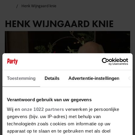
Henk Wijngaard knie
HENK WIJNGAARD KNIE
Toestemming
Details
Advertentie-instellingen
Ov
Verantwoord gebruik van uw gegevens
Wij en
onze 1022 partners
verwerken je persoonlijke
gegevens (bijv. uw IP-adres) met behulp van
technologieën zoals cookies om informatie op uw
3 maart 2023
apparaat op te slaan en te gebruiken met als doel