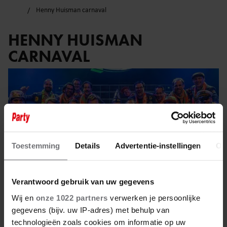
Henny Huisman carnaval
HENNY HUISMAN
CARNAVAL
Toestemming
Details
Advertentie-instellingen
Ov
Verantwoord gebruik van uw gegevens
Wij en
onze 1022 partners
verwerken je persoonlijke
gegevens (bijv. uw IP-adres) met behulp van
technologieën zoals cookies om informatie op uw