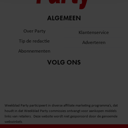
en om ons websiteverkeer te analyseren. Ook delen we
informatie over uw gebruik van onze site met onze
partners voor social media, adverteren en analyse. Deze
ALGEMEEN
partners kunnen deze gegevens combineren met andere
informatie die u aan ze heeft verstrekt of die ze hebben
Over Party
Klantenservice
verzameld op basis van uw gebruik van hun services. U
Tip de redactie
Adverteren
gaat akkoord met onze cookies als u onze website blijft
gebruiken.
Abonnementen
VOLG ONS
Weekblad Party participeert in diverse affiliate marketing programma’s, dat
houdt in dat Weekblad Party commissies ontvangt voor aankopen middels
links van retailers. Deze website wordt niet gesponsord door de genoemde
webwinkels.