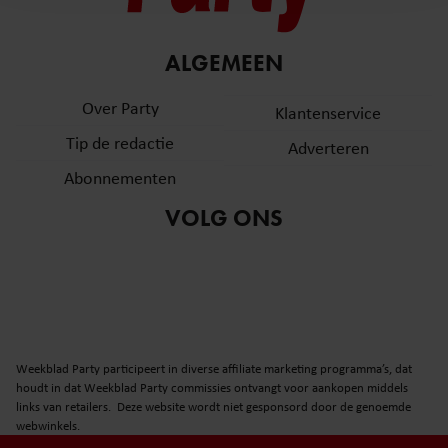
en om ons websiteverkeer te analyseren. Ook delen we
informatie over uw gebruik van onze site met onze
partners voor social media, adverteren en analyse. Deze
ALGEMEEN
partners kunnen deze gegevens combineren met andere
informatie die u aan ze heeft verstrekt of die ze hebben
Over Party
Klantenservice
verzameld op basis van uw gebruik van hun services. U
Tip de redactie
Adverteren
gaat akkoord met onze cookies als u onze website blijft
gebruiken.
Abonnementen
VOLG ONS
Weekblad Party participeert in diverse affiliate marketing programma’s, dat
houdt in dat Weekblad Party commissies ontvangt voor aankopen middels
links van retailers. Deze website wordt niet gesponsord door de genoemde
webwinkels.