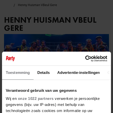
Henny Huisman VBeul Gere
HENNY HUISMAN VBEUL
GERE
Toestemming
Details
Advertentie-instellingen
Ov
Verantwoord gebruik van uw gegevens
Wij en
onze 1022 partners
verwerken je persoonlijke
gegevens (bijv. uw IP-adres) met behulp van
technologieën zoals cookies om informatie op uw